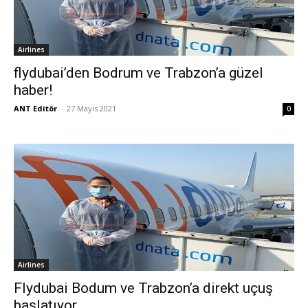
Airlines
flydubai’den Bodrum ve Trabzon’a güzel
haber!
ANT Editör
-
27 Mayıs 2021
0
Airlines
Flydubai Bodum ve Trabzon’a direkt uçuş
başlatıyor