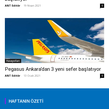
ANT Editör
-
19 Nisan 2021
0
Havayolları
Pegasus Ankara’dan 3 yeni sefer başlatıyor
ANT Editör
-
13 Ocak 2021
0
HAFTANIN ÖZETİ