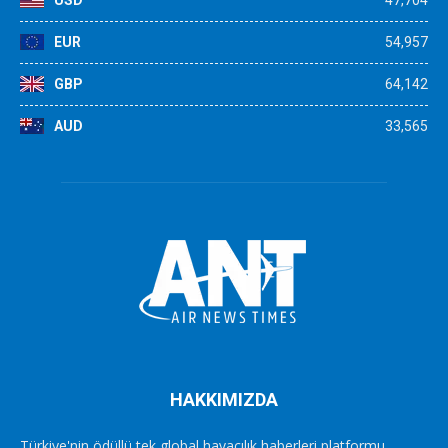
USD
47,704
EUR
54,957
GBP
64,142
AUD
33,565
HAKKIMIZDA
Türkiye'nin ödüllü tek global havacılık haberleri platformu