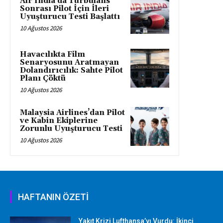
Air India’da Türbülans
Sonrası Pilot İçin İleri
Uyuşturucu Testi Başlattı
10 Ağustos 2026
Havacılıkta Film
Senaryosunu Aratmayan
Dolandırıcılık: Sahte Pilot
Planı Çöktü
10 Ağustos 2026
Malaysia Airlines’dan Pilot
ve Kabin Ekiplerine
Zorunlu Uyuşturucu Testi
10 Ağustos 2026
HAFTANIN ÖZETİ
Yakıt Krizi Lufthansa’yı Vurdu: İkinci