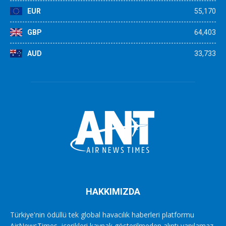
EUR
55,170
GBP
64,403
AUD
33,733
HAKKIMIZDA
Türkiye'nin ödüllü tek global havacılık haberleri platformu
AirNewsTimes, içerikleri kaynak gösterilmeden alıntı yapılamaz