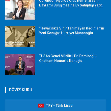
Corendon Hydros Club Kemer, Basın
Bayramı Buluşmasına Ev Sahipliği Yaptı
“Havacılıkta Sınır Tanımayan Kadınlar”ın
Yeni Konuğu: Hürriyet Munanoğlu
TUSAŞ Genel Müdürü Dr. Demiroğlu
Chatham House’ta Konuştu
DÖVİZ KURU
TRY - Türk Lirası