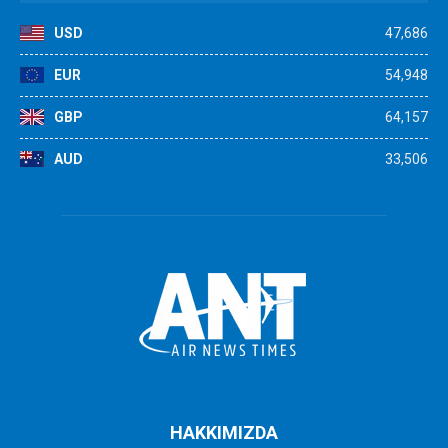
USD
47,686
EUR
54,948
GBP
64,157
AUD
33,506
HAKKIMIZDA