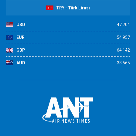
TRY - Türk Lirası
USD
47,704
EUR
54,957
GBP
64,142
AUD
33,565