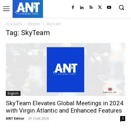
Ana Sayfa
Etiketler
SkyTeam
Tag: SkyTeam
English
SkyTeam Elevates Global Meetings in 2024
with Virgin Atlantic and Enhanced Features
ANT Editor
-
29 Ocak 2024
0