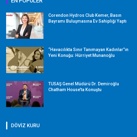
EN POPÜLER
Corendon Hydros Club Kemer, Basın
Bayramı Buluşmasına Ev Sahipliği Yaptı
“Havacılıkta Sınır Tanımayan Kadınlar”ın
Yeni Konuğu: Hürriyet Munanoğlu
TUSAŞ Genel Müdürü Dr. Demiroğlu
Chatham House’ta Konuştu
DÖVİZ KURU