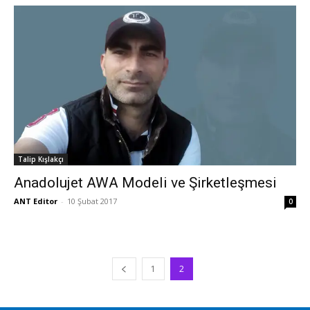
Talip Kışlakçı
Anadolujet AWA Modeli ve Şirketleşmesi
ANT Editor
-
10 Şubat 2017
0
1
2