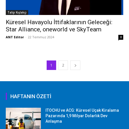
Talip Kışlakçı
Küresel Havayolu İttifaklarının Geleceği:
Star Alliance, oneworld ve SkyTeam
ANT Editor
-
22 Temmuz 2024
0
1
2
HAFTANIN ÖZETİ
ITOCHU ve ACG: Küresel Uçak Kiralama
Pazarında 1,9 Milyar Dolarlık Dev
Anlaşma