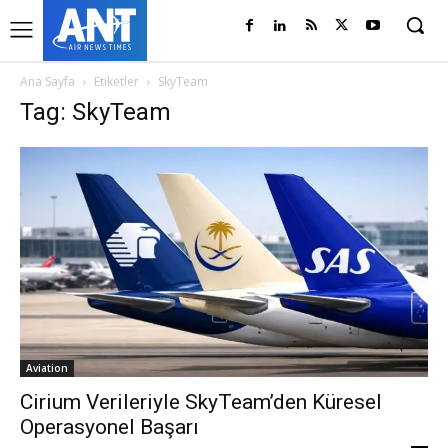
Ana Sayfa
Etiketler
SkyTeam
Tag: SkyTeam
Aviation
Cirium Verileriyle SkyTeam’den Küresel
Operasyonel Başarı