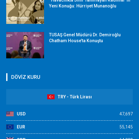
“Havacılıkta Sınır Tanımayan Kadınlar”ın
Yeni Konuğu: Hürriyet Munanoğlu
TUSAŞ Genel Müdürü Dr. Demiroğlu
Chatham House’ta Konuştu
DÖVİZ KURU
TRY - Türk Lirası
USD
47,697
EUR
55,145