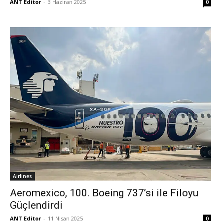
ANT Editor
-
3 Haziran 2025
0
Airlines
Aeromexico, 100. Boeing 737’si ile Filoyu
Güçlendirdi
ANT Editor
-
11 Nisan 2025
0