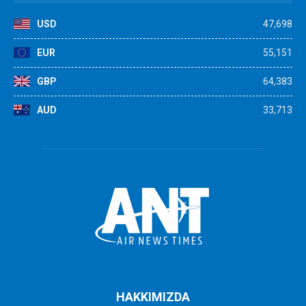
USD
47,698
EUR
55,151
GBP
64,383
AUD
33,713
HAKKIMIZDA