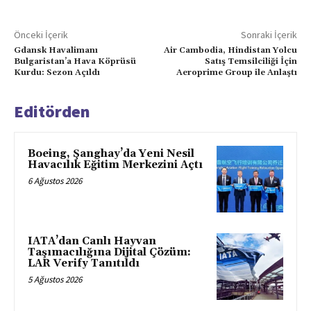
Önceki İçerik
Sonraki İçerik
Gdansk Havalimanı
Air Cambodia, Hindistan Yolcu
Bulgaristan’a Hava Köprüsü
Satış Temsilciliği İçin
Kurdu: Sezon Açıldı
Aeroprime Group ile Anlaştı
Editörden
Boeing, Şanghay’da Yeni Nesil
Havacılık Eğitim Merkezini Açtı
6 Ağustos 2026
IATA’dan Canlı Hayvan
Taşımacılığına Dijital Çözüm:
LAR Verify Tanıtıldı
5 Ağustos 2026