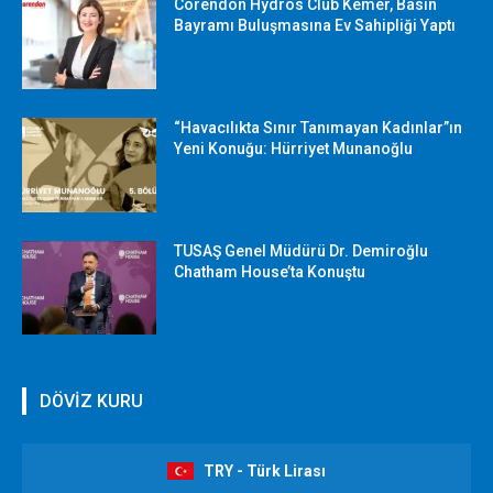
Corendon Hydros Club Kemer, Basın
Bayramı Buluşmasına Ev Sahipliği Yaptı
“Havacılıkta Sınır Tanımayan Kadınlar”ın
Yeni Konuğu: Hürriyet Munanoğlu
TUSAŞ Genel Müdürü Dr. Demiroğlu
Chatham House’ta Konuştu
DÖVİZ KURU
TRY - Türk Lirası