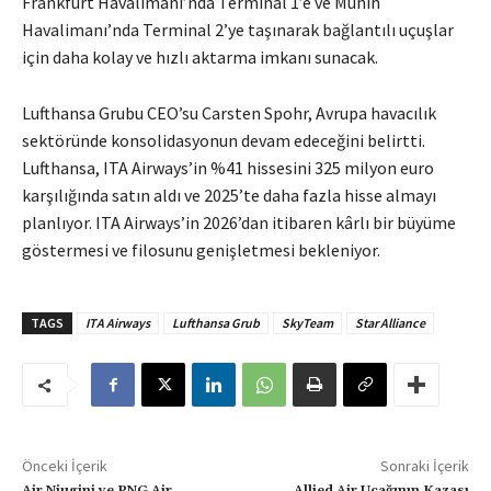
Frankfurt Havalimanı’nda Terminal 1’e ve Münih
Havalimanı’nda Terminal 2’ye taşınarak bağlantılı uçuşlar
için daha kolay ve hızlı aktarma imkanı sunacak.
Lufthansa Grubu CEO’su Carsten Spohr, Avrupa havacılık
sektöründe konsolidasyonun devam edeceğini belirtti.
Lufthansa, ITA Airways’in %41 hissesini 325 milyon euro
karşılığında satın aldı ve 2025’te daha fazla hisse almayı
planlıyor. ITA Airways’in 2026’dan itibaren kârlı bir büyüme
göstermesi ve filosunu genişletmesi bekleniyor.
TAGS
ITA Airways
Lufthansa Grub
SkyTeam
Star Alliance
Önceki İçerik
Sonraki İçerik
Air Niugini ve PNG Air,
Allied Air Uçağının Kazası