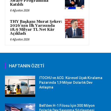
Aware Programına
Katıldı
6 Ağustos 2026
THY Başkanı Murat Şeker:
2026’nın İlk Yarısında
18,9 Milyar TL Net Kâr
Açıkladı
6 Ağustos 2026
HAFTANIN ÖZETİ
ITOCHU ve ACG: Küresel Uçak Kiralama
Pazarında 1,9 Milyar Dolarlık Dev
Anlaşma
Bell’den H-1 Filosu İçin 300 Milyon
Dolarlık Dev Savunma Sözleşmesi