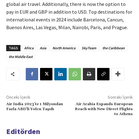
global air travel. Additionally, there is now the option to
pay in EUR and GBP in addition to USD. Top destinations for
international events in 2024 include Barcelona, Cancun,
Buenos Aires, Las Vegas, Milan, Nairobi, Paris, and Prague.
TAGS
Africa
Asia
North America
SkyTeam
the Caribbean
the Middle East
Önceki İçerik
Sonraki İçerik
Air India 2023’te 1 Milyondan
Air Arabia Expands European
Fazla ABD’li Yolcu Taşıdı
Reach with New Direct Flights
to Athens
Editörden