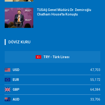
TUSAŞ Genel Müdürü Dr. Demiroğlu
Chatham House’ta Konuştu
DÖVİZ KURU
TRY - Türk Lirası
USD
47,703
EUR
55,172
GBP
64,384
AUD
33,706