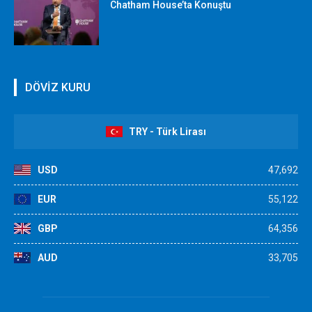
Chatham House’ta Konuştu
DÖVİZ KURU
TRY - Türk Lirası
USD
47,692
EUR
55,122
GBP
64,356
AUD
33,705