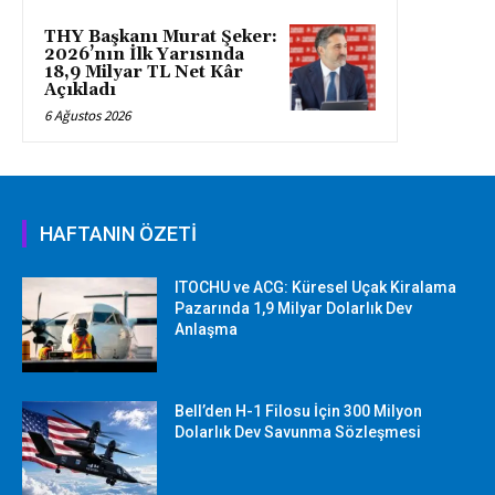
THY Başkanı Murat Şeker:
2026’nın İlk Yarısında
18,9 Milyar TL Net Kâr
Açıkladı
6 Ağustos 2026
HAFTANIN ÖZETİ
ITOCHU ve ACG: Küresel Uçak Kiralama
Pazarında 1,9 Milyar Dolarlık Dev
Anlaşma
Bell’den H-1 Filosu İçin 300 Milyon
Dolarlık Dev Savunma Sözleşmesi