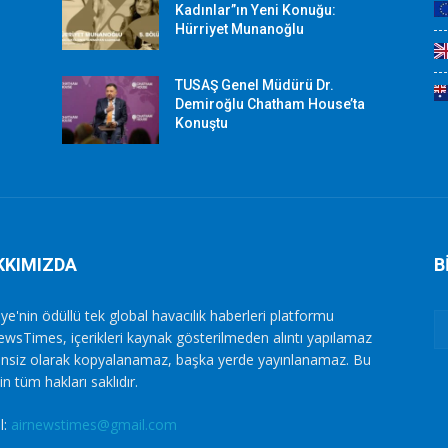
Kadınlar”ın Yeni Konuğu:
Hürriyet Munanoğlu
TUSAŞ Genel Müdürü Dr.
Demiroğlu Chatham House’ta
Konuştu
KKIMIZDA
B
ye'nin ödüllü tek global havacılık haberleri platformu
ewsTimes, içerikleri kaynak gösterilmeden alıntı yapılamaz
zinsiz olarak kopyalanamaz, başka yerde yayınlanamaz. Bu
in tüm hakları saklıdır.
l:
airnewstimes@gmail.com