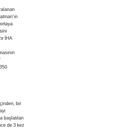
iralanan
Batman’ın
 ortaya
sini
zır İHA
amasının
f
 350
çinden, bir
ayi
a başlatılan
önce de 3 kez