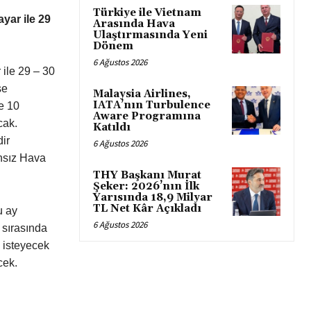
Türkiye ile Vietnam
yar ile 29
Arasında Hava
Ulaştırmasında Yeni
Dönem
6 Ağustos 2026
ile 29 – 30
se
Malaysia Airlines,
IATA’nın Turbulence
e 10
Aware Programına
cak.
Katıldı
ir
6 Ağustos 2026
ansız Hava
THY Başkanı Murat
Şeker: 2026’nın İlk
Yarısında 18,9 Milyar
TL Net Kâr Açıkladı
u ay
6 Ağustos 2026
 sırasında
ı isteyecek
cek.