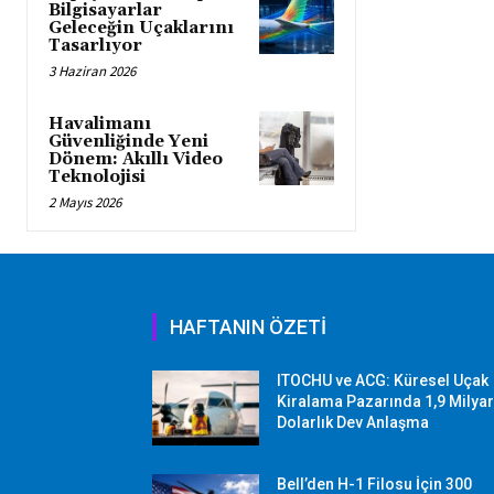
Bilgisayarlar
Geleceğin Uçaklarını
Tasarlıyor
3 Haziran 2026
Havalimanı
Güvenliğinde Yeni
Dönem: Akıllı Video
Teknolojisi
2 Mayıs 2026
HAFTANIN ÖZETİ
ITOCHU ve ACG: Küresel Uçak
Kiralama Pazarında 1,9 Milya
Dolarlık Dev Anlaşma
Bell’den H-1 Filosu İçin 300