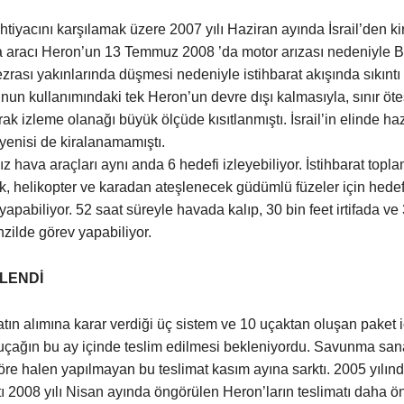
ihtiyacını karşılamak üzere 2007 yılı Haziran ayında İsrail’den k
a aracı Heron’un 13 Temmuz 2008 ’da motor arızası nedeniyle 
zrası yakınlarında düşmesi nedeniyle istihbarat akışında sıkıntı
unun kullanımındaki tek Heron’un devre dışı kalmasıyla, sınır öte
ak izleme olanağı büyük ölçüde kısıtlanmıştı. İsrail’in elinde ha
 yenisi de kiralanamamıştı.
z hava araçları aynı anda 6 hedefi izleyebiliyor. İstihbarat topl
ak, helikopter ve karadan ateşlenecek güdümlü füzeler için hede
yapabiliyor. 52 saat süreyle havada kalıp, 30 bin feet irtifada ve
zilde görev yapabiliyor.
LENDİ
atın alımına karar verdiği üç sistem ve 10 uçaktan oluşan paket i
i uçağın bu ay içinde teslim edilmesi bekleniyordu. Savunma san
öre halen yapılmayan bu teslimat kasım ayına sarktı. 2005 yılınd
atı 2008 yılı Nisan ayında öngörülen Heron’ların teslimatı daha 