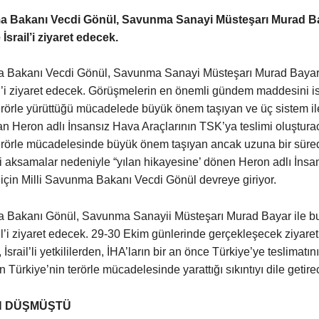
ma Bakanı Vecdi Gönül, Savunma Sanayi Müsteşarı Murad Ba
İsrail’i ziyaret edecek.
a Bakanı Vecdi Gönül, Savunma Sanayi Müsteşarı Murad Bayar 
l’i ziyaret edecek. Görüşmelerin en önemli gündem maddesini i
erörle yürüttüğü mücadelede büyük önem taşıyan ve üç sistem il
n Heron adlı İnsansız Hava Araçlarının TSK’ya teslimi oluştura
erörle mücadelesinde büyük önem taşıyan ancak uzuna bir süred
i aksamalar nedeniyle “yılan hikayesine’ dönen Heron adlı İns
 için Milli Savunma Bakanı Vecdi Gönül devreye giriyor.
a Bakanı Gönül, Savunma Sanayii Müsteşarı Murad Bayar ile b
l’i ziyaret edecek. 29-30 Ekim günlerinde gerçekleşecek ziyaret
srail’li yetkililerden, İHA’ların bir an önce Türkiye’ye teslimatın
 Türkiye’nin terörle mücadelesinde yarattığı sıkıntıyı dile getire
N DÜŞMÜŞTÜ