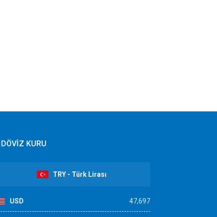
DÖVİZ KURU
TRY - Türk Lirası
USD
47,697