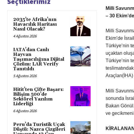
Seçtiklerimiz
Milli Savun
– 30 Ekim’de 
2035’te Afrika’nın
Havacılık Haritası
Nasıl Olacak?
Milli Savunm
4 Ağustos 2026
Ekim’de İsrai
Türkiye’nin t
IATA’dan Canlı
uçaktan oluşa
Hayvan
Taşımacılığına Dijital
Türkiye’nin t
Çözüm: LAR Verify
teslimatındak
Tanıtıldı
Araçları(İHA)
5 Ağustos 2026
Hitit’ten Çifte Başarı:
Milli Savunm
Bilişim 500’de
sonunda İsrai
Sektörel Yazılım
Liderliği
Bakan Gönül, İ
6 Ağustos 2026
ve gecikmenin
Peru’da Turistik Uçak
KİRALANA
Düştü: Nazca Çizgileri