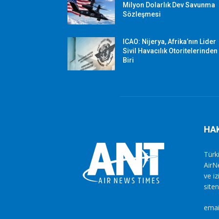
Milyon Dolarlık Dev Savunma
Sözleşmesi
ICAO: Nijerya, Afrika’nın Lider
Sivil Havacılık Otoritelerinden
Biri
HA
Türki
AirN
ve i
siten
emai