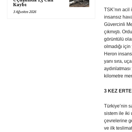
Uçuşunda 13 Can
Kaybı
TSK’nın acil 
3 Ağustos 2026
insansız hav
Güvercinli Me
çıkmıştı. Ord
görüntülü olar
olmadığı için
Heron insansı
yanı sıra, uç
aydınlatması 
kilometre men
3 KEZ ERTE
Türkiye’nin s
sistem ile ik
çevrelerine g
ve ilk teslim