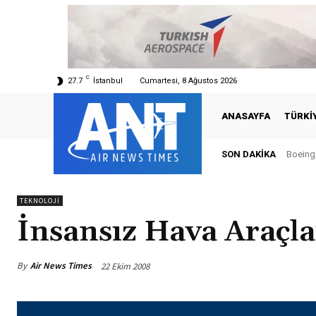
C
27.7
İstanbul
Cumartesi, 8 Ağustos 2026
ANASAYFA
TÜRKI
SON DAKIKA
Boeing,
TEKNOLOJI
İnsansız Hava Araçl
By
Air News Times
22 Ekim 2008