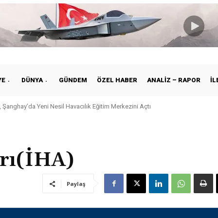
YE
DÜNYA
GÜNDEM
ÖZEL HABER
ANALIZ – RAPOR
İL
 Şanghay’da Yeni Nesil Havacılık Eğitim Merkezini Açtı
arı(İHA)
Paylaş