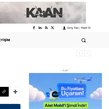
Giriş Yap / Kayıt Ol
ETIŞIM
- AJet -