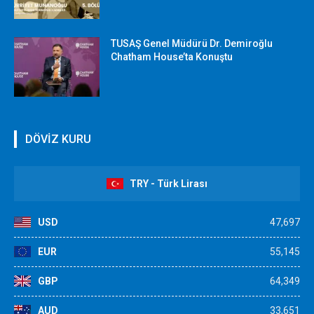
TUSAŞ Genel Müdürü Dr. Demiroğlu
Chatham House’ta Konuştu
DÖVİZ KURU
TRY - Türk Lirası
USD
47,697
EUR
55,145
GBP
64,349
AUD
33,651