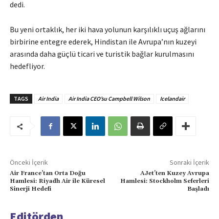
dedi.
Bu yeni ortaklık, her iki hava yolunun karşılıklı uçuş ağlarını
birbirine entegre ederek, Hindistan ile Avrupa’nın kuzeyi
arasında daha güçlü ticari ve turistik bağlar kurulmasını
hedefliyor.
TAGS
Air India
Air India CEO’su Campbell Wilson
Icelandair
Önceki İçerik
Sonraki İçerik
Air France’tan Orta Doğu
AJet’ten Kuzey Avrupa
Hamlesi: Riyadh Air ile Küresel
Hamlesi: Stockholm Seferleri
Sinerji Hedefi
Başladı
Editörden