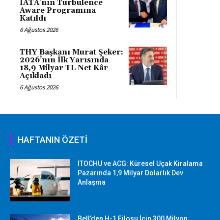
IATA’nın Turbulence
Aware Programına
Katıldı
6 Ağustos 2026
THY Başkanı Murat Şeker:
2026’nın İlk Yarısında
18,9 Milyar TL Net Kâr
Açıkladı
6 Ağustos 2026
HAFTANIN ÖZETİ
ITOCHU ve ACG: Küresel Uçak Kiralama
Pazarında 1,9 Milyar Dolarlık Dev
Anlaşma
Bell’den H-1 Filosu İçin 300 Milyon