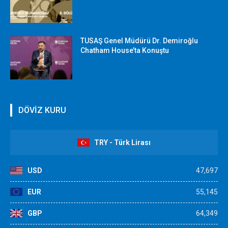
TUSAŞ Genel Müdürü Dr. Demiroğlu
Chatham House’ta Konuştu
DÖVİZ KURU
TRY - Türk Lirası
USD
47,697
EUR
55,145
GBP
64,349