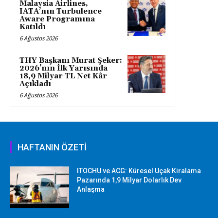
Malaysia Airlines,
IATA’nın Turbulence
Aware Programına
Katıldı
6 Ağustos 2026
THY Başkanı Murat Şeker:
2026’nın İlk Yarısında
18,9 Milyar TL Net Kâr
Açıkladı
6 Ağustos 2026
HAFTANIN ÖZETİ
ITOCHU ve ACG: Küresel Uçak Kiralama
Pazarında 1,9 Milyar Dolarlık Dev
Anlaşma