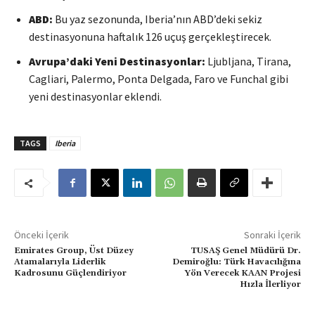
ABD:
Bu yaz sezonunda, Iberia’nın ABD’deki sekiz
destinasyonuna haftalık 126 uçuş gerçekleştirecek.
Avrupa’daki Yeni Destinasyonlar:
Ljubljana, Tirana,
Cagliari, Palermo, Ponta Delgada, Faro ve Funchal gibi
yeni destinasyonlar eklendi.
TAGS
Iberia
Önceki İçerik
Sonraki İçerik
Emirates Group, Üst Düzey
TUSAŞ Genel Müdürü Dr.
Atamalarıyla Liderlik
Demiroğlu: Türk Havacılığına
Kadrosunu Güçlendiriyor
Yön Verecek KAAN Projesi
Hızla İlerliyor