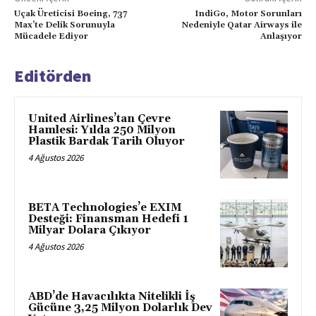
Uçak Üreticisi Boeing, 737
IndiGo, Motor Sorunları
Max’te Delik Sorunuyla
Nedeniyle Qatar Airways ile
Mücadele Ediyor
Anlaşıyor
Editörden
United Airlines’tan Çevre
Hamlesi: Yılda 250 Milyon
Plastik Bardak Tarih Oluyor
4 Ağustos 2026
BETA Technologies’e EXIM
Desteği: Finansman Hedefi 1
Milyar Dolara Çıkıyor
4 Ağustos 2026
ABD’de Havacılıkta Nitelikli İş
Gücüne 3,25 Milyon Dolarlık Dev