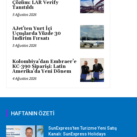
Çözüm: LAR Verify
Tanıtıldı
5 Ağustos 2026
AJet’ten Yurt İçi
Uçuşlarda Yüzde 30
İndirim Fırsatı
5 Ağustos 2026
Kolombiya’dan Embraer’e
KC-390 Siparişi: Latin
Amerika’da Yeni Dönem
4 Ağustos 2026
HAFTANIN ÖZETİ
SunExpress’ten Turizme Yeni Satış
Kanalı: SunExpress Holidays