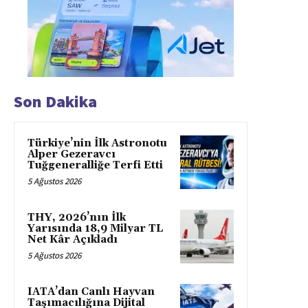
Son Dakika
Türkiye’nin İlk Astronotu
Alper Gezeravcı
Tuğgeneralliğe Terfi Etti
5 Ağustos 2026
THY, 2026’nın İlk
Yarısında 18,9 Milyar TL
Net Kâr Açıkladı
5 Ağustos 2026
IATA’dan Canlı Hayvan
Taşımacılığına Dijital