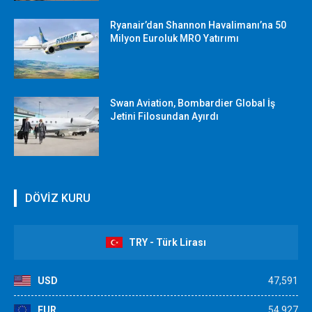
Ryanair’dan Shannon Havalimanı’na 50
Milyon Euroluk MRO Yatırımı
Swan Aviation, Bombardier Global İş
Jetini Filosundan Ayırdı
DÖVİZ KURU
TRY - Türk Lirası
USD
47,591
EUR
54,927