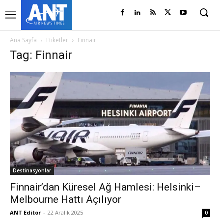
Ana Sayfa
Etiketler
Finnair
Tag: Finnair
Destinasyonlar
Finnair’dan Küresel Ağ Hamlesi: Helsinki–
Melbourne Hattı Açılıyor
ANT Editor
-
22 Aralık 2025
0