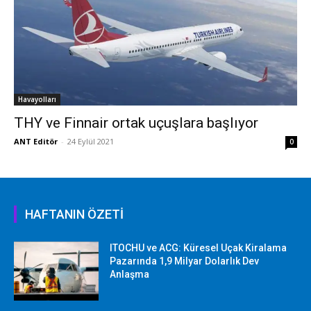
Havayolları
THY ve Finnair ortak uçuşlara başlıyor
ANT Editör
-
24 Eylül 2021
0
HAFTANIN ÖZETİ
ITOCHU ve ACG: Küresel Uçak Kiralama
Pazarında 1,9 Milyar Dolarlık Dev
Anlaşma