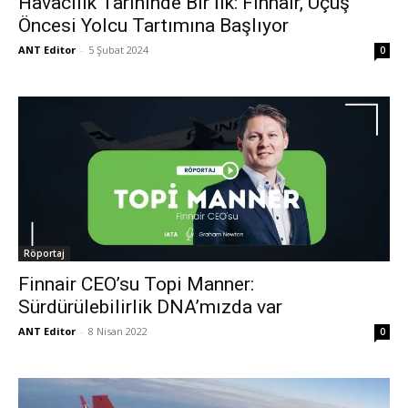
Havacılık Tarihinde Bir İlk: Finnair, Uçuş
Öncesi Yolcu Tartımına Başlıyor
ANT Editor
-
5 Şubat 2024
0
Röportaj
Finnair CEO’su Topi Manner:
Sürdürülebilirlik DNA’mızda var
ANT Editor
-
8 Nisan 2022
0