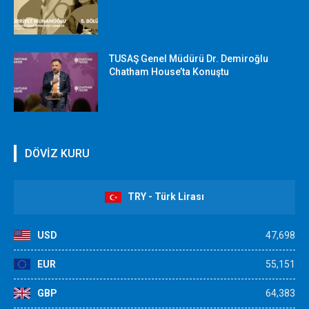
TUSAŞ Genel Müdürü Dr. Demiroğlu
Chatham House’ta Konuştu
DÖVİZ KURU
TRY - Türk Lirası
USD
47,698
EUR
55,151
GBP
64,383