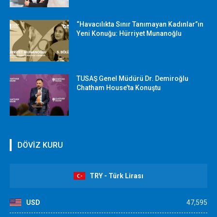
“Havacılıkta Sınır Tanımayan Kadınlar”ın
Yeni Konuğu: Hürriyet Munanoğlu
TUSAŞ Genel Müdürü Dr. Demiroğlu
Chatham House’ta Konuştu
DÖVİZ KURU
TRY - Türk Lirası
USD
47,595