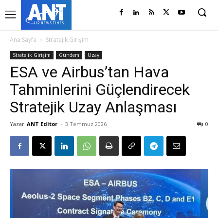
Ana Sayfa
Stratejik Girişim
Stratejik Girişim
Gündem
Uzay
ESA ve Airbus’tan Hava
Tahminlerini Güçlendirecek
Stratejik Uzay Anlaşması
Yazar
ANT Editor
-
3 Temmuz 2026
0