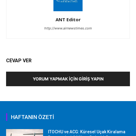
ANT Editor
http://www.airnewstimes.com
CEVAP VER
YORUM YAPMAK İÇIN GIRIŞ YAPIN
HAFTANIN ÖZETİ
ITOCHU ve ACG: Küresel Uçak Kiralama