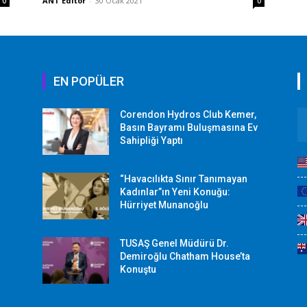
ANT Editör
-
30 Ocak 2021
0
0
EN POPÜLER
Corendon Hydros Club Kemer,
r
Basın Bayramı Buluşmasına Ev
Sahipliği Yaptı
“Havacılıkta Sınır Tanımayan
Kadınlar”ın Yeni Konuğu:
Hürriyet Munanoğlu
TUSAŞ Genel Müdürü Dr.
Demiroğlu Chatham House’ta
Konuştu