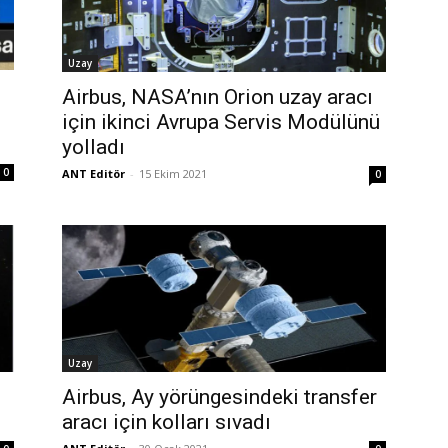
Uzay
Airbus, NASA’nın Orion uzay aracı
için ikinci Avrupa Servis Modülünü
yolladı
0
ANT Editör
-
15 Ekim 2021
0
Uzay
Airbus, Ay yörüngesindeki transfer
aracı için kolları sıvadı