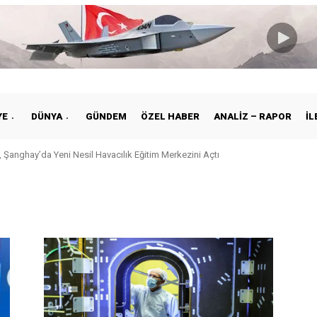
YE
DÜNYA
GÜNDEM
ÖZEL HABER
ANALIZ – RAPOR
İL
 Şanghay’da Yeni Nesil Havacılık Eğitim Merkezini Açtı