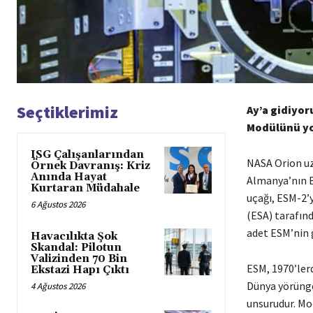
Seçtiklerimiz
Ay’a gidiyoru
Modülünü yo
ISG Çalışanlarından
NASA Orion uza
Örnek Davranış: Kriz
Anında Hayat
Almanya’nın B
Kurtaran Müdahale
uçağı, ESM-2’y
6 Ağustos 2026
(ESA) tarafınd
adet ESM’nin g
Havacılıkta Şok
Skandal: Pilotun
Valizinden 70 Bin
ESM, 1970’ler
Ekstazi Hapı Çıktı
Dünya yörünges
4 Ağustos 2026
unsurudur. Mod