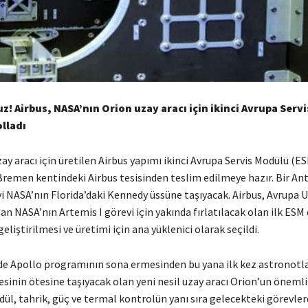
z! Airbus, NASA’nın Orion uzay aracı için ikinci Avrupa Servi
lladı
y aracı için üretilen Airbus yapımı ikinci Avrupa Servis Modülü (ES
remen kentindeki Airbus tesisinden teslim edilmeye hazır. Bir A
i NASA’nın Florida’daki Kennedy üssüne taşıyacak. Airbus, Avrupa U
an NASA’nın Artemis I görevi için yakında fırlatılacak olan ilk ESM d
eliştirilmesi ve üretimi için ana yüklenici olarak seçildi.
de Apollo programının sona ermesinden bu yana ilk kez astronotla
inin ötesine taşıyacak olan yeni nesil uzay aracı Orion’un önemli
ül, tahrik, güç ve termal kontrolün yanı sıra gelecekteki görevle