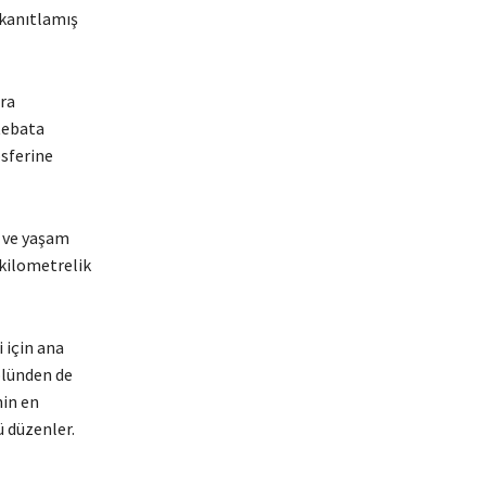
 kanıtlamış
ra
tebata
sferine
a ve yaşam
 kilometrelik
 için ana
olünden de
nin en
 düzenler.