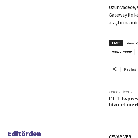
Uzun vadede, 
Gateway ile ke
araştırma mim
TAGS
Airbus
NASAArtemis
Paylaş
Önceki İçerik
DHL Express
hizmet mer
Editörden
CEVAP VER