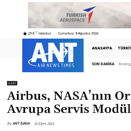
C
29.8
İstanbul
Cumartesi, 8 Ağustos 2026
ANASAYFA
TÜRKI
SON DAKIKA
Boeing, 
Türk
UZAY
Airbus, NASA’nın Ori
Avrupa Servis Modül
By
ANT Editör
15 Ekim 2021