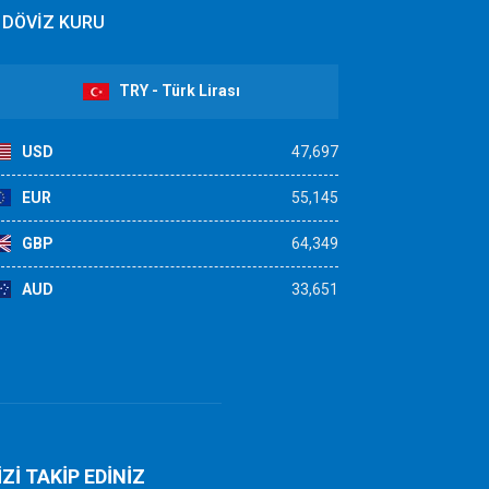
DÖVİZ KURU
TRY - Türk Lirası
USD
47,697
EUR
55,145
GBP
64,349
AUD
33,651
İZİ TAKİP EDİNİZ