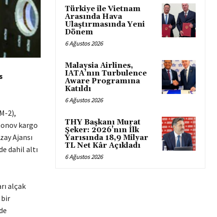
Türkiye ile Vietnam
Arasında Hava
Ulaştırmasında Yeni
Dönem
6 Ağustos 2026
Malaysia Airlines,
IATA’nın Turbulence
s
Aware Programına
Katıldı
6 Ağustos 2026
M-2),
THY Başkanı Murat
ntonov kargo
Şeker: 2026’nın İlk
zay Ajansı
Yarısında 18,9 Milyar
TL Net Kâr Açıkladı
e dahil altı
6 Ağustos 2026
rı alçak
 bir
rde