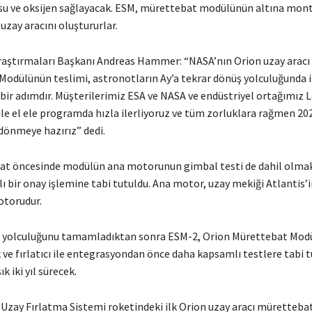
su ve oksijen sağlayacak. ESM, mürettebat modülünün altına monte
 uzay aracını oluştururlar.
raştırmaları Başkanı Andreas Hammer: “NASA’nın Orion uzay aracı i
 Modülünün teslimi, astronotların Ay’a tekrar dönüş yolculuğunda i
 bir adımdır. Müşterilerimiz ESA ve NASA ve endüstriyel ortağımız
le el ele programda hızla ilerliyoruz ve tüm zorluklara rağmen 202
 dönmeye hazırız” dedi.
at öncesinde modülün ana motorunun gimbal testi de dahil olma
 bir onay işlemine tabi tutuldu. Ana motor, uzay mekiği Atlantis’i
otorudur.
 yolculuğunu tamamladıktan sonra ESM-2, Orion Mürettebat Modü
k ve fırlatıcı ile entegrasyondan önce daha kapsamlı testlere tabi 
ık iki yıl sürecek.
 Uzay Fırlatma Sistemi roketindeki ilk Orion uzay aracı mürettebat