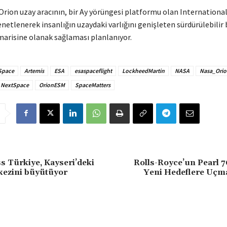
Orion uzay aracının, bir Ay yörüngesi platformu olan Internationa
netlenerek insanlığın uzaydaki varlığını genişleten sürdürülebilir 
arisine olanak sağlaması planlanıyor.
Space
Artemis
ESA
esaspaceflight
LockheedMartin
NASA
Nasa_Orio
NextSpace
OrionESM
SpaceMatters
 Türkiye, Kayseri’deki
Rolls-Royce’un Pearl 
kezini büyütüyor
Yeni Hedeflere Uç