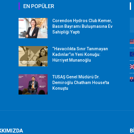
EN POPÜLER
Corendon Hydros Club Kemer,
r
Basın Bayramı Buluşmasına Ev
Sahipliği Yaptı
“Havacılıkta Sınır Tanımayan
Kadınlar”ın Yeni Konuğu:
Hürriyet Munanoğlu
TUSAŞ Genel Müdürü Dr.
Demiroğlu Chatham House’ta
Konuştu
KKIMIZDA
B