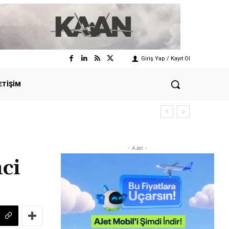
Giriş Yap / Kayıt Ol
ETIŞIM
- AJet -
ci