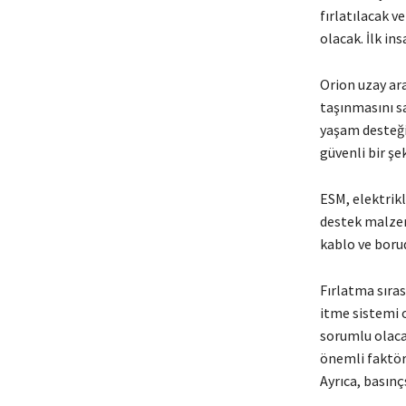
fırlatılacak v
olacak. İlk in
Orion uzay ar
taşınmasını sa
yaşam desteği
güvenli bir şe
ESM, elektrik
destek malzem
kablo ve boru
Fırlatma sıras
itme sistemi 
sorumlu olaca
önemli faktör
Ayrıca, basınç