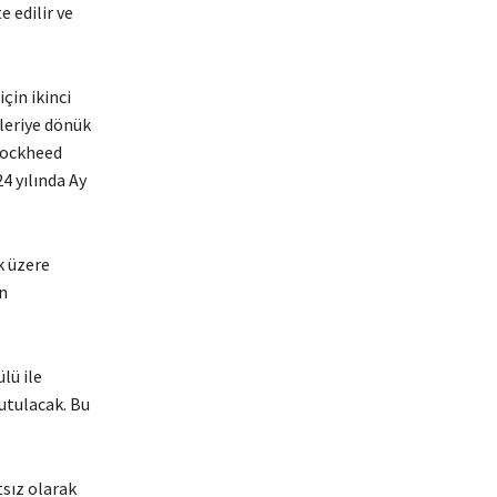
 edilir ve
çin ikinci
leriye dönük
 Lockheed
4 yılında Ay
k üzere
n
lü ile
tutulacak. Bu
sız olarak