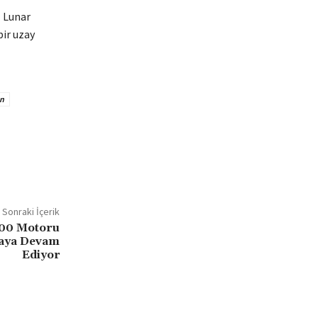
l Lunar
bir uzay
n
Sonraki İçerik
700 Motoru
maya Devam
Ediyor