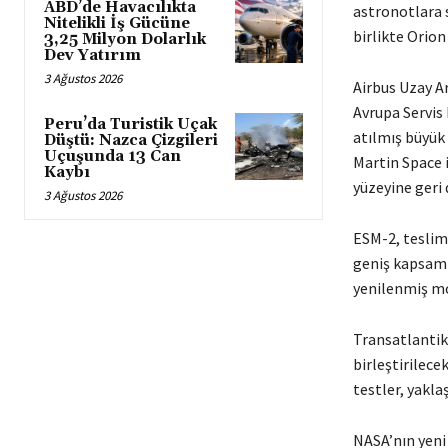
ABD’de Havacılıkta
astronotlara 
Nitelikli İş Gücüne
birlikte Orion
3,25 Milyon Dolarlık
Dev Yatırım
3 Ağustos 2026
Airbus Uzay A
Avrupa Servis
Peru’da Turistik Uçak
atılmış büyük
Düştü: Nazca Çizgileri
Uçuşunda 13 Can
Martin Space i
Kaybı
yüzeyine geri
3 Ağustos 2026
ESM-2, teslim
geniş kapsamlı
yenilenmiş m
Transatlantik
birleştirilece
testler, yaklaş
NASA’nın yeni