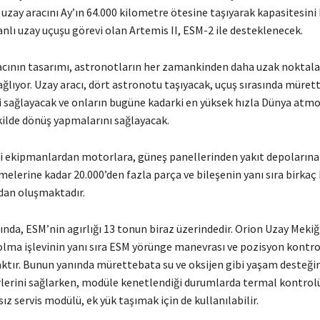
e uzay aracını Ay’ın 64.000 kilometre ötesine taşıyarak kapasitesini
sanlı uzay uçuşu görevi olan Artemis II, ESM-2 ile desteklenecek.
acının tasarımı, astronotların her zamankinden daha uzak noktala
ğlıyor. Uzay aracı, dört astronotu taşıyacak, uçuş sırasında müret
 sağlayacak ve onların bugüne kadarki en yüksek hızla Dünya atmo
kilde dönüş yapmalarını sağlayacak.
li ekipmanlardan motorlara, güneş panellerinden yakıt depoların
elerine kadar 20.000’den fazla parça ve bileşenin yanı sıra birkaç
dan oluşmaktadır.
ında, ESM’nin agırlığı 13 tonun biraz üzerindedir. Orion Uzay Mekiği
olma işlevinin yanı sıra ESM yörünge manevrası ve pozisyon kontr
ktır. Bunun yanında mürettebata su ve oksijen gibi yaşam desteği
lerini sağlarken, modüle kenetlendiği durumlarda termal kontrolü
sız servis modülü, ek yük taşımak için de kullanılabilir.