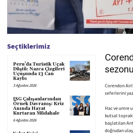
Seçtiklerimiz
Corend
Peru’da Turistik Uçak
sezonu
Düştü: Nazca Çizgileri
Uçuşunda 13 Can
Kaybı
Corendon Airli
3 Ağustos 2026
seferlerini ya
ISG Çalışanlarından
Örnek Davranış: Kriz
Hac ve umre u
Anında Hayat
Kurtaran Müdahale
kutsal toprakl
6 Ağustos 2026
başlatılan Ant
doğrudan ulaş