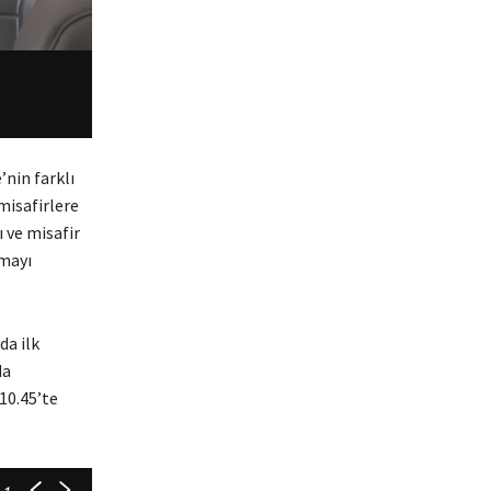
’nin farklı
misafirlere
 ve misafir
amayı
da ilk
da
 10.45’te