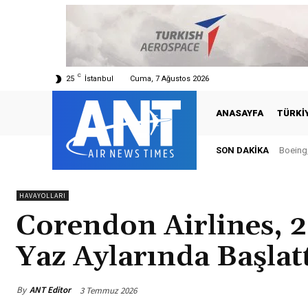
C
25
İstanbul
Cuma, 7 Ağustos 2026
ANASAYFA
TÜRKI
SON DAKIKA
Boeing,
HAVAYOLLARI
Corendon Airlines,
Yaz Aylarında Başlat
By
ANT Editor
3 Temmuz 2026