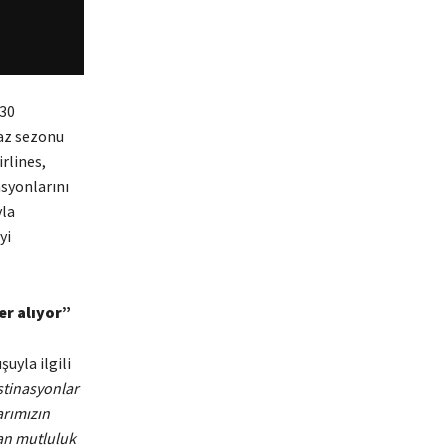
 30
az sezonu
rlines,
asyonlarını
yla
yi
er alıyor”
uyla ilgili
stinasyonlar
arımızın
tan mutluluk