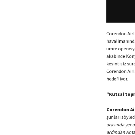
Corendon Airl
havalimanında
umre operasyon
akabinde Konya
kesintisiz sür
Corendon Airli
hedefliyor.
“Kutsal topr
Corendon Ai
şunları söyled
arasında yer 
ardından Antal