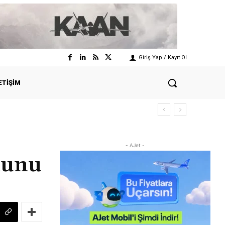
Giriş Yap / Kayıt Ol
ETIŞIM
- AJet -
nunu