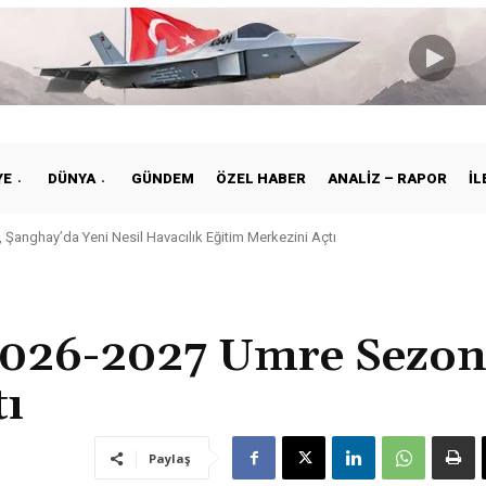
YE
DÜNYA
GÜNDEM
ÖZEL HABER
ANALIZ – RAPOR
İL
 Şanghay’da Yeni Nesil Havacılık Eğitim Merkezini Açtı
 2026-2027 Umre Sezo
tı
Paylaş