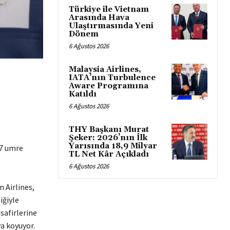
Türkiye ile Vietnam
Arasında Hava
Ulaştırmasında Yeni
Dönem
6 Ağustos 2026
Malaysia Airlines,
IATA’nın Turbulence
Aware Programına
Katıldı
6 Ağustos 2026
THY Başkanı Murat
Şeker: 2026’nın İlk
Yarısında 18,9 Milyar
27 umre
TL Net Kâr Açıkladı
6 Ağustos 2026
 Airlines,
iğiyle
safirlerine
a koyuyor.