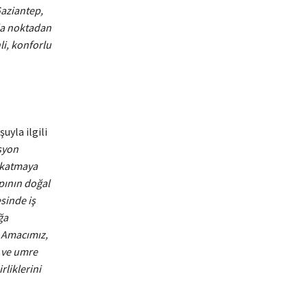
aziantep,
zla noktadan
i, konforlu
uyla ilgili
syon
r katmaya
pının doğal
sinde iş
ğa
. Amacımız,
 ve umre
rliklerini