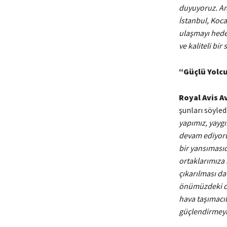
duyuyoruz. An
İstanbul, Koca
ulaşmayı hedef
ve kaliteli b
“Güçlü Yolcu
Royal Avis 
şunları söyled
yapımız, yaygı
devam ediyoruz
bir yansıması
ortaklarımıza 
çıkarılması d
önümüzdeki dö
hava taşımacıl
güçlendirmeyi