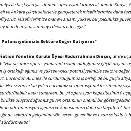
talya ile başlayan yaz dönemi operasyonlarımızı akabinde Konya, G
eli ve Ankara çıkışlı seferlerle genişleterek misafirlerimize daha fa
liyoruz. Misafirlerimize manevi anlamı yüksek bu yolculukta güvenl
ir seyahat deneyimi sunmaya devam edeceğiz.
”
 Potansiyelimizle Sektöre Değer Katıyoruz”
Aviation Yönetim Kurulu Üyesi Abdurrahman Dinçer,
umre uçuş
i:
“Hac ve umre operasyonlarında sahip olduğumuz güçlü organiza
n iş ortaklığı ağımız ve yüksek yolcu potansiyelimizle sektöre değe
. Corendon Airlines ile sürdürdüğümüz iş birliği de bu güçlü altya
dır. Her sezon artan yolcu hacmimiz ve operasyonel tecrübemiz saye
sürdürülebilir katkı sunarken, bu yıl operasyon kapasitesinin 6 uça
a birlikte oluşturduğumuz güven ortamının önemli bir göstergesidir
nemde operasyon ağımızı ve kapasitemizi daha da büyüterek hac
ığında sektörün gelişimine yön veren, güvenilir ve uzun soluklu iş bi
 sürdürmektir.”