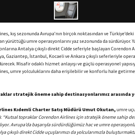
ines, kış sezonunda Avrupa’nın birçok noktasından ve Türkiye’deki
n yürüttüğü umre operasyonlarını yaz sezonunda da sürdürüyor. Y
larına Antalya çıkışlı direkt Cidde seferiyle başlayan Corendon Ai
, Gaziantep, İstanbul, Kocaeli ve Ankara çıkışlı seferleriyle oper
dürecek. Misafir odaklı hizmet anlayışı ve güçlü operasyonel yapısı
nes, umre yolculuklarını daha erişilebilir ve konforlu hale getirme
aklar stratejik öneme sahip destinasyonlarımız arasında y
rlines Kıdemli Charter Satış Müdürü Umut Okutan,
umre uçuş
i:
“Kutsal topraklar Corendon Airlines için stratejik öneme sahip de
alıyor. Avrupa’da başarıyla sürdürdüğümüz hac ve umre operasyonl
ya çıkışlı direkt Cidde uçuşlarımızı da yolcularımızla buluşturmak