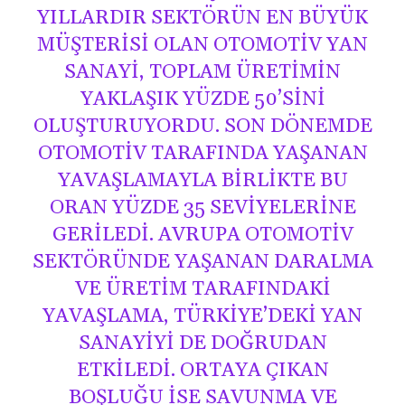
YILLARDIR SEKTÖRÜN EN BÜYÜK
MÜŞTERISI OLAN OTOMOTIV YAN
SANAYI, TOPLAM ÜRETIMIN
YAKLAŞIK YÜZDE 50’SINI
OLUŞTURUYORDU. SON DÖNEMDE
OTOMOTIV TARAFINDA YAŞANAN
YAVAŞLAMAYLA BIRLIKTE BU
ORAN YÜZDE 35 SEVIYELERINE
GERILEDI. AVRUPA OTOMOTIV
SEKTÖRÜNDE YAŞANAN DARALMA
VE ÜRETIM TARAFINDAKI
YAVAŞLAMA, TÜRKIYE’DEKI YAN
SANAYIYI DE DOĞRUDAN
ETKILEDI. ORTAYA ÇIKAN
BOŞLUĞU ISE SAVUNMA VE