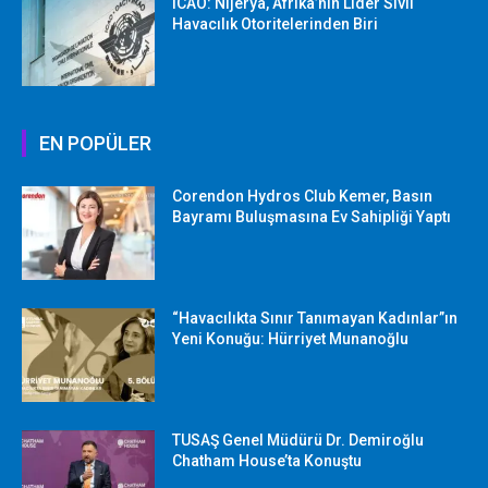
ICAO: Nijerya, Afrika’nın Lider Sivil
Havacılık Otoritelerinden Biri
EN POPÜLER
Corendon Hydros Club Kemer, Basın
Bayramı Buluşmasına Ev Sahipliği Yaptı
“Havacılıkta Sınır Tanımayan Kadınlar”ın
Yeni Konuğu: Hürriyet Munanoğlu
TUSAŞ Genel Müdürü Dr. Demiroğlu
Chatham House’ta Konuştu