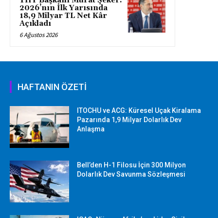
THY Başkanı Murat Şeker:
2026’nın İlk Yarısında
18,9 Milyar TL Net Kâr
Açıkladı
6 Ağustos 2026
HAFTANIN ÖZETİ
ITOCHU ve ACG: Küresel Uçak Kiralama
Pazarında 1,9 Milyar Dolarlık Dev
Anlaşma
Bell’den H-1 Filosu İçin 300 Milyon
Dolarlık Dev Savunma Sözleşmesi