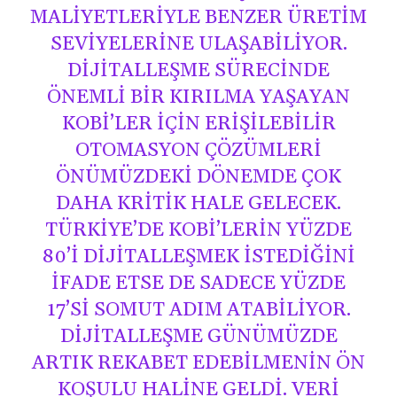
MALIYETLERIYLE BENZER ÜRETIM
SEVIYELERINE ULAŞABILIYOR.
DIJITALLEŞME SÜRECINDE
ÖNEMLI BIR KIRILMA YAŞAYAN
KOBİ’LER IÇIN ERIŞILEBILIR
OTOMASYON ÇÖZÜMLERI
ÖNÜMÜZDEKI DÖNEMDE ÇOK
DAHA KRITIK HALE GELECEK.
TÜRKIYE’DE KOBİ’LERIN YÜZDE
80’I DIJITALLEŞMEK ISTEDIĞINI
IFADE ETSE DE SADECE YÜZDE
17’SI SOMUT ADIM ATABILIYOR.
DIJITALLEŞME GÜNÜMÜZDE
ARTIK REKABET EDEBILMENIN ÖN
KOŞULU HALINE GELDI. VERI