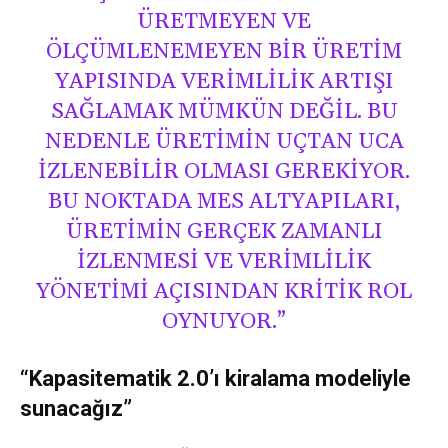
ÜRETMEYEN VE
ÖLÇÜMLENEMEYEN BIR ÜRETIM
YAPISINDA VERIMLILIK ARTIŞI
SAĞLAMAK MÜMKÜN DEĞIL. BU
NEDENLE ÜRETIMIN UÇTAN UCA
IZLENEBILIR OLMASI GEREKIYOR.
BU NOKTADA MES ALTYAPILARI,
ÜRETIMIN GERÇEK ZAMANLI
IZLENMESI VE VERIMLILIK
YÖNETIMI AÇISINDAN KRITIK ROL
OYNUYOR.”
“Kapasitematik 2.0’ı kiralama modeliyle
sunacağız”