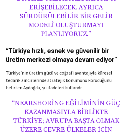
ERIŞEBILECEK. AYRICA
SÜRDÜRÜLEBILIR BIR GELIR
MODELI OLUŞTURMAYI
PLANLIYORUZ.”
“Türkiye hızlı, esnek ve güvenilir bir
üretim merkezi olmaya devam ediyor”
Türkiye’nin üretim gücü ve coğrafi avantajıyla küresel
tedarik zincirlerinde stratejik konumunu koruduğunu
belirten Aydoğdu, şu ifadeleri kullandı:
“NEARSHORING EĞILIMININ GÜÇ
KAZANMASIYLA BIRLIKTE
TÜRKIYE; AVRUPA BAŞTA OLMAK
ÜZERE ÇEVRE ÜLKELER IÇIN