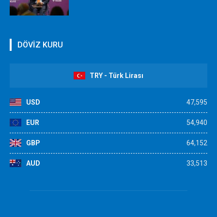
DÖVİZ KURU
TRY - Türk Lirası
USD
47,595
EUR
54,940
GBP
64,152
AUD
33,513