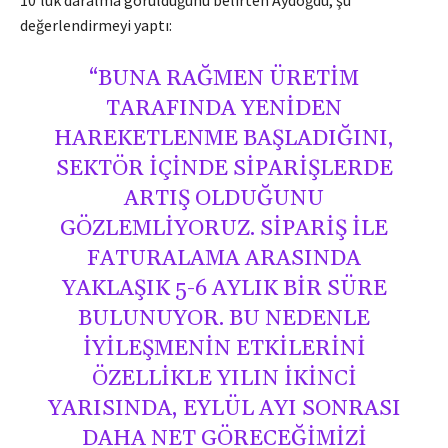
10’luk daralma görüldüğünü belirten Aydoğdu, şu
değerlendirmeyi yaptı:
“BUNA RAĞMEN ÜRETIM
TARAFINDA YENIDEN
HAREKETLENME BAŞLADIĞINI,
SEKTÖR IÇINDE SIPARIŞLERDE
ARTIŞ OLDUĞUNU
GÖZLEMLIYORUZ. SIPARIŞ ILE
FATURALAMA ARASINDA
YAKLAŞIK 5-6 AYLIK BIR SÜRE
BULUNUYOR. BU NEDENLE
IYILEŞMENIN ETKILERINI
ÖZELLIKLE YILIN IKINCI
YARISINDA, EYLÜL AYI SONRASI
DAHA NET GÖRECEĞIMIZI