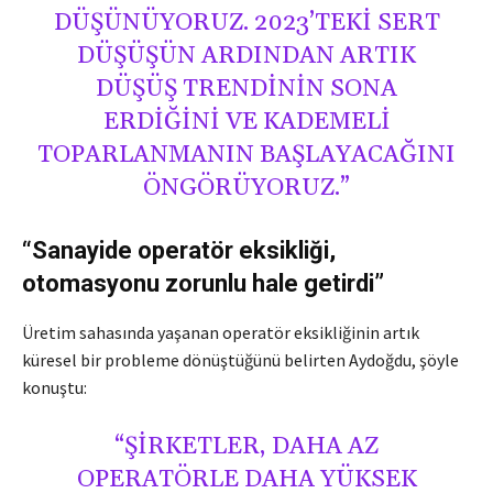
DÜŞÜNÜYORUZ. 2023’TEKI SERT
DÜŞÜŞÜN ARDINDAN ARTIK
DÜŞÜŞ TRENDININ SONA
ERDIĞINI VE KADEMELI
TOPARLANMANIN BAŞLAYACAĞINI
ÖNGÖRÜYORUZ.”
“Sanayide operatör eksikliği,
otomasyonu zorunlu hale getirdi”
Üretim sahasında yaşanan operatör eksikliğinin artık
küresel bir probleme dönüştüğünü belirten Aydoğdu, şöyle
konuştu:
“ŞIRKETLER, DAHA AZ
OPERATÖRLE DAHA YÜKSEK