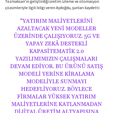
Tezmaksan’ın geliştirdiği üretim izleme ve otomasyon
çözümleriyle ilgili bilgi veren Aydoğdu, şunları kaydetti:
“YATIRIM MALIYETLERINI
AZALTACAK YENI MODELLER
ÜZERINDE ÇALIŞIYORUZ. 5G VE
YAPAY ZEKÂ DESTEKLI
KAPASITEMATIK 2.0
YAZILIMIMIZIN ÇALIŞMALARI
DEVAM EDIYOR. BU ÜRÜNÜ SATIŞ
MODELI YERINE KIRALAMA
MODELIYLE SUNMAYI
HEDEFLIYORUZ. BÖYLECE
FIRMALAR YÜKSEK YATIRIM
MALIYETLERINE KATLANMADAN
DIJITAL ÜRETIM ALTYAPISINA