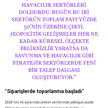
HAVACILIK SEKTÖRLERI
DOLDURDU. BUGÜN BU IKI
SEKTÖRÜN TOPLAM PAYI YÜZDE
50’NIN ÜZERINE ÇIKTI.
JEOPOLITIK GELIŞMELER HER NE
KADAR KÜRESEL ÖLÇEKTE
BELIRSIZLIK YARATSA DA
SAVUNMA VE HAVACILIK GIBI
STRATEJIK SEKTÖRLERDE YENI
BIR TALEP DALGASI
OLUŞTURUYOR.”
“Siparişlerde toparlanma başladı”
2026’nın ilk aylarında sektör verilerinde yaklaşık yüzde