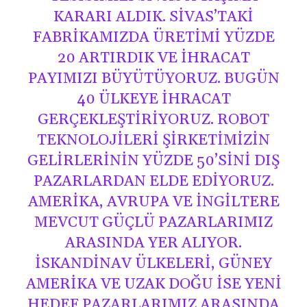
KARARI ALDIK. SIVAS’TAKI
FABRIKAMIZDA ÜRETIMI YÜZDE
20 ARTIRDIK VE IHRACAT
PAYIMIZI BÜYÜTÜYORUZ. BUGÜN
40 ÜLKEYE IHRACAT
GERÇEKLEŞTIRIYORUZ. ROBOT
TEKNOLOJILERI ŞIRKETIMIZIN
GELIRLERININ YÜZDE 50’SINI DIŞ
PAZARLARDAN ELDE EDIYORUZ.
AMERIKA, AVRUPA VE İNGILTERE
MEVCUT GÜÇLÜ PAZARLARIMIZ
ARASINDA YER ALIYOR.
İSKANDINAV ÜLKELERI, GÜNEY
AMERIKA VE UZAK DOĞU ISE YENI
HEDEF PAZARLARIMIZ ARASINDA