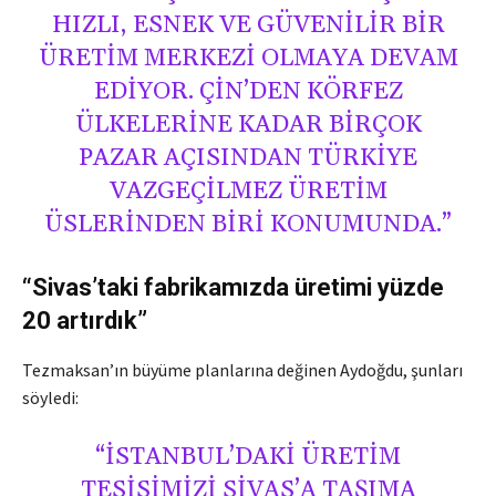
HIZLI, ESNEK VE GÜVENILIR BIR
ÜRETIM MERKEZI OLMAYA DEVAM
EDIYOR. ÇIN’DEN KÖRFEZ
ÜLKELERINE KADAR BIRÇOK
PAZAR AÇISINDAN TÜRKIYE
VAZGEÇILMEZ ÜRETIM
ÜSLERINDEN BIRI KONUMUNDA.”
“Sivas’taki fabrikamızda üretimi yüzde
20 artırdık”
Tezmaksan’ın büyüme planlarına değinen Aydoğdu, şunları
söyledi:
“İSTANBUL’DAKI ÜRETIM
TESISIMIZI SIVAS’A TAŞIMA