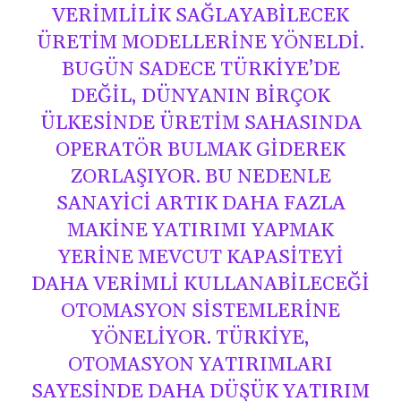
VERIMLILIK SAĞLAYABILECEK
ÜRETIM MODELLERINE YÖNELDI.
BUGÜN SADECE TÜRKIYE’DE
DEĞIL, DÜNYANIN BIRÇOK
ÜLKESINDE ÜRETIM SAHASINDA
OPERATÖR BULMAK GIDEREK
ZORLAŞIYOR. BU NEDENLE
SANAYICI ARTIK DAHA FAZLA
MAKINE YATIRIMI YAPMAK
YERINE MEVCUT KAPASITEYI
DAHA VERIMLI KULLANABILECEĞI
OTOMASYON SISTEMLERINE
YÖNELIYOR. TÜRKIYE,
OTOMASYON YATIRIMLARI
SAYESINDE DAHA DÜŞÜK YATIRIM