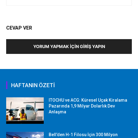
CEVAP VER
YORUM YAPMAK İÇIN GIRIŞ YAPIN
HAFTANIN ÖZETİ
ITOCHU ve ACG: Küresel Uçak Kiralama
Pazarında 1,9 Milyar Dolarlık Dev
Anlaşma
Bell’den H-1 Filosu İçin 300 Milyon