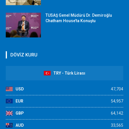
TUSAŞ Genel Müdürü Dr. Demiroğlu
Chatham House’ta Konuştu
DÖVİZ KURU
TRY - Türk Lirası
USD
47,704
EUR
54,957
GBP
64,142
AUD
33,565