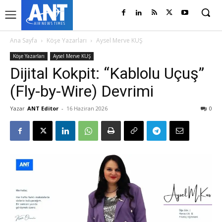
Ana Sayfa
Köşe Yazarları
Aysel Merve KUŞ
Köşe Yazarları
Aysel Merve KUŞ
Dijital Kokpit: “Kablolu Uçuş”
(Fly-by-Wire) Devrimi
Yazar
ANT Editor
-
16 Haziran 2026
0