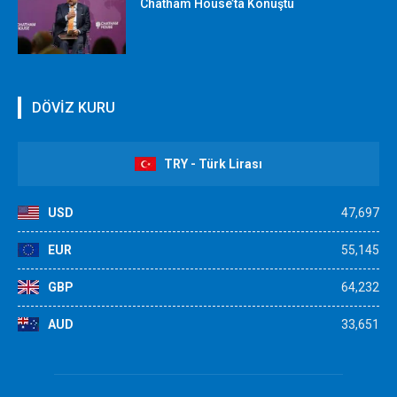
Chatham House’ta Konuştu
DÖVİZ KURU
TRY - Türk Lirası
USD
47,697
EUR
55,145
GBP
64,232
AUD
33,651