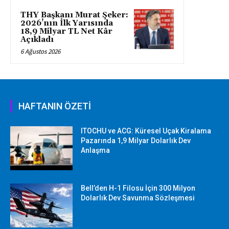
THY Başkanı Murat Şeker:
2026’nın İlk Yarısında
18,9 Milyar TL Net Kâr
Açıkladı
6 Ağustos 2026
HAFTANIN ÖZETİ
ITOCHU ve ACG: Küresel Uçak Kiralama
Pazarında 1,9 Milyar Dolarlık Dev
Anlaşma
Bell’den H-1 Filosu İçin 300 Milyon
Dolarlık Dev Savunma Sözleşmesi