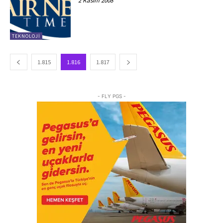
2 Kasım 2008
TEKNOLOJI
1.815
1.816
1.817
- FLY PGS -