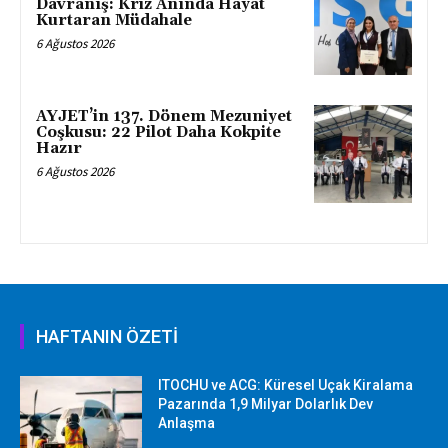
Davranış: Kriz Anında Hayat
Kurtaran Müdahale
6 Ağustos 2026
AYJET’in 137. Dönem Mezuniyet
Coşkusu: 22 Pilot Daha Kokpite
Hazır
6 Ağustos 2026
HAFTANIN ÖZETİ
ITOCHU ve ACG: Küresel Uçak Kiralama
Pazarında 1,9 Milyar Dolarlık Dev
Anlaşma