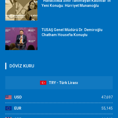
“Havacılıkta Sınır Tanımayan Kadınlar”ın
Yeni Konuğu: Hürriyet Munanoğlu
TUSAŞ Genel Müdürü Dr. Demiroğlu
Chatham House’ta Konuştu
DÖVİZ KURU
TRY - Türk Lirası
USD
47,697
EUR
55,145