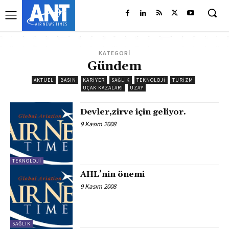
KATEGORİ
Gündem
AKTÜEL
BASIN
KARIYER
SAĞLIK
TEKNOLOJI
TURIZM
UÇAK KAZALARI
UZAY
Devler,zirve için geliyor.
9 Kasım 2008
TEKNOLOJI
AHL’nin önemi
9 Kasım 2008
SAĞLIK