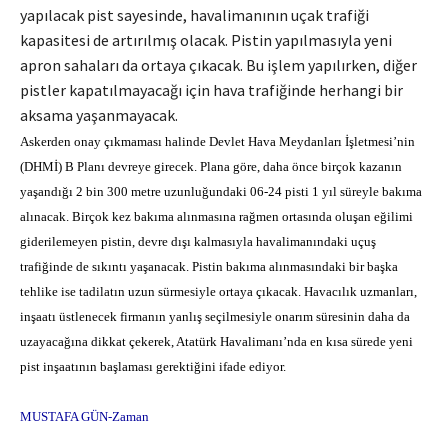
yapılacak pist sayesinde, havalimanının uçak trafiği
kapasitesi de artırılmış olacak. Pistin yapılmasıyla yeni
apron sahaları da ortaya çıkacak. Bu işlem yapılırken, diğer
pistler kapatılmayacağı için hava trafiğinde herhangi bir
aksama yaşanmayacak.
Askerden onay çıkmaması halinde Devlet Hava Meydanları İşletmesi’nin
(DHMİ) B Planı devreye girecek. Plana göre, daha önce birçok kazanın
yaşandığı 2 bin 300 metre uzunluğundaki 06-24 pisti 1 yıl süreyle bakıma
alınacak. Birçok kez bakıma alınmasına rağmen ortasında oluşan eğilimi
giderilemeyen pistin, devre dışı kalmasıyla havalimanındaki uçuş
trafiğinde de sıkıntı yaşanacak. Pistin bakıma alınmasındaki bir başka
tehlike ise tadilatın uzun sürmesiyle ortaya çıkacak. Havacılık uzmanları,
inşaatı üstlenecek firmanın yanlış seçilmesiyle onarım süresinin daha da
uzayacağına dikkat çekerek, Atatürk Havalimanı’nda en kısa sürede yeni
pist inşaatının başlaması gerektiğini ifade ediyor.
MUSTAFA GÜN-Zaman