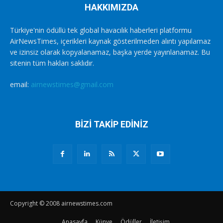
HAKKIMIZDA
Türkiye'nin ödüllü tek global havacılık haberleri platformu
AirNewsTimes, içerikleri kaynak gösterilmeden alıntı yapılamaz
ve izinsiz olarak kopyalanamaz, başka yerde yayınlanamaz. Bu
sitenin tüm hakları saklıdır.
email:
airnewstimes@gmail.com
BİZİ TAKİP EDİNİZ
Copyright © 2008 airnewstimes.com
Anasayfa
Künye
Ödüller
İletişim