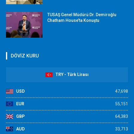
TUSAŞ Genel Müdürü Dr. Demiroğlu
Chatham House’ta Konuştu
DÖVİZ KURU
TRY - Türk Lirası
USD
47,698
EUR
55,151
GBP
64,383
AUD
33,713