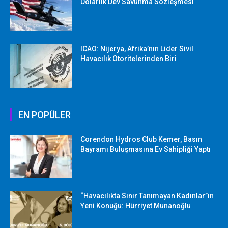
Dolarlık Dev Savunma Sözleşmesi
ICAO: Nijerya, Afrika’nın Lider Sivil
Havacılık Otoritelerinden Biri
EN POPÜLER
Corendon Hydros Club Kemer, Basın
Bayramı Buluşmasına Ev Sahipliği Yaptı
“Havacılıkta Sınır Tanımayan Kadınlar”ın
Yeni Konuğu: Hürriyet Munanoğlu