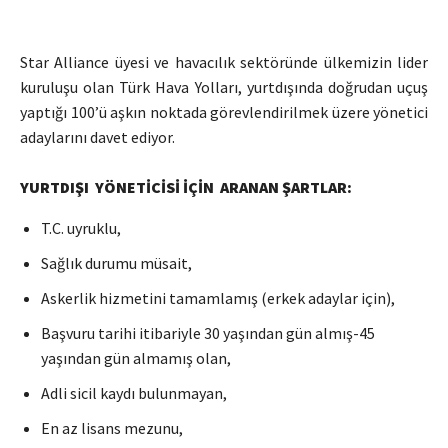
Star Alliance üyesi ve havacılık sektöründe ülkemizin lider
kuruluşu olan Türk Hava Yolları, yurtdışında doğrudan uçuş
yaptığı 100’ü aşkın noktada görevlendirilmek üzere yönetici
adaylarını davet ediyor.
YURTDIŞI YÖNETİCİSİ İÇİN ARANAN ŞARTLAR:
T.C. uyruklu,
Sağlık durumu müsait,
Askerlik hizmetini tamamlamış (erkek adaylar için),
Başvuru tarihi itibariyle 30 yaşından gün almış-45
yaşından gün almamış olan,
Adli sicil kaydı bulunmayan,
En az lisans mezunu,