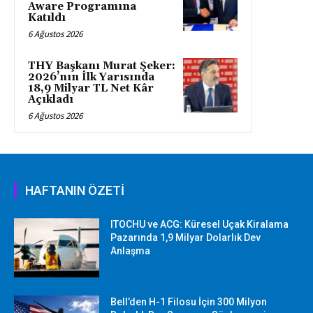
Aware Programına
Katıldı
6 Ağustos 2026
THY Başkanı Murat Şeker:
2026’nın İlk Yarısında
18,9 Milyar TL Net Kâr
Açıkladı
6 Ağustos 2026
HAFTANIN ÖZETİ
ITOCHU ve ACG: Küresel Uçak Kiralama
Pazarında 1,9 Milyar Dolarlık Dev
Anlaşma
Bell’den H-1 Filosu İçin 300 Milyon