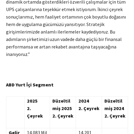
dinamik ortamda gösterdikleri özverili çalışmalar için tüm
UPS çalışanlarına teşekkür etmek istiyorum. İkinci çeyrek
sonuçlarımız, hem faaliyet ortamının çok boyutlu doğasını
hem de uygulama gücümüzü yansıtıyor. Stratejik
girişimlerimizde anlamlı ilerlemeler kaydediyoruz. Bu
adımların şirketimizi uzun vadede daha güçlü bir finansal
performansa ve artan rekabet avantajına taşıyacağına
inanıyoruz.”
ABD Yurt İçi Segment
2025
Düzeltil
2024
Düzeltil
2.
miş 2025
2. Çeyrek
miş 2024
Çeyrek
2. Çeyrek
2. Çeyrek
Gelir
14,083 Mil
14,201