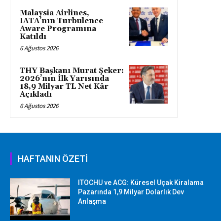
Malaysia Airlines,
IATA’nın Turbulence
Aware Programına
Katıldı
6 Ağustos 2026
THY Başkanı Murat Şeker:
2026’nın İlk Yarısında
18,9 Milyar TL Net Kâr
Açıkladı
6 Ağustos 2026
HAFTANIN ÖZETİ
ITOCHU ve ACG: Küresel Uçak Kiralama
Pazarında 1,9 Milyar Dolarlık Dev
Anlaşma