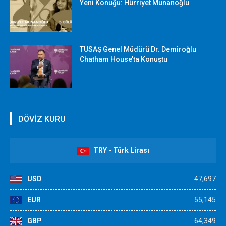
Yeni Konuğu: Hürriyet Munanoğlu
TUSAŞ Genel Müdürü Dr. Demiroğlu
Chatham House’ta Konuştu
DÖVİZ KURU
TRY - Türk Lirası
USD
47,697
EUR
55,145
GBP
64,349