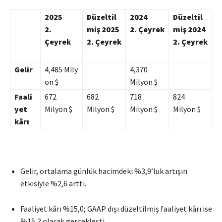
2025
Düzeltil
2024
Düzeltil
2.
miş 2025
2. Çeyrek
miş 2024
Çeyrek
2. Çeyrek
2. Çeyrek
Gelir
4,485 Mily
4,370
on $
Milyon $
Faali
672
682
718
824
yet
Milyon $
Milyon $
Milyon $
Milyon $
kârı
Gelir, ortalama günlük hacimdeki %3,9’luk artışın
etkisiyle %2,6 arttı.
Faaliyet kârı %15,0; GAAP dışı düzeltilmiş faaliyet kârı ise
%15,2 olarak gerçekleşti.