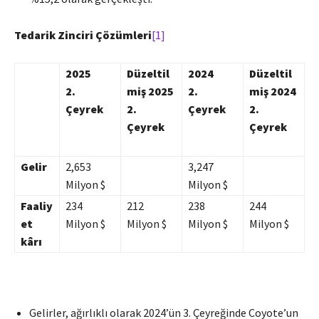
Tedarik Zinciri Çözümleri
[1]
2025
Düzeltil
2024
Düzeltil
2.
miş 2025
2.
miş 2024
Çeyrek
2.
Çeyrek
2.
Çeyrek
Çeyrek
Gelir
2,653
3,247
Milyon $
Milyon $
Faaliy
234
212
238
244
et
Milyon $
Milyon $
Milyon $
Milyon $
kârı
Gelirler, ağırlıklı olarak 2024’ün 3. Çeyreğinde Coyote’un