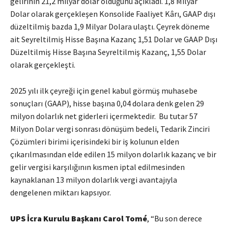
gelirinin 21,2 milyar dolar olduğunu açıkladı. 1,8 Milyar
Dolar olarak gerçekleşen Konsolide Faaliyet Kârı, GAAP dışı
düzeltilmiş bazda 1,9 Milyar Dolara ulaştı. Çeyrek döneme
ait Seyreltilmiş Hisse Başına Kazanç 1,51 Dolar ve GAAP Dışı
Düzeltilmiş Hisse Başına Seyreltilmiş Kazanç, 1,55 Dolar
olarak gerçekleşti.
2025 yılı ilk çeyreği için genel kabul görmüş muhasebe
sonuçları (GAAP), hisse başına 0,04 dolara denk gelen 29
milyon dolarlık net giderleri içermektedir. Bu tutar 57
Milyon Dolar vergi sonrası dönüşüm bedeli, Tedarik Zinciri
Çözümleri birimi içerisindeki bir iş kolunun elden
çıkarılmasından elde edilen 15 milyon dolarlık kazanç ve bir
gelir vergisi karşılığının kısmen iptal edilmesinden
kaynaklanan 13 milyon dolarlık vergi avantajıyla
dengelenen miktarı kapsıyor.
UPS İcra Kurulu Başkanı Carol Tomé
, “Bu son derece