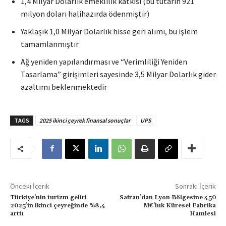
1,4 Milyar Dolarlık emeklilik katkısı (bu tutarın 921
milyon doları halihazırda ödenmiştir)
Yaklaşık 1,0 Milyar Dolarlık hisse geri alımı, bu işlem
tamamlanmıştır
Ağ yeniden yapılandırması ve “Verimliliği Yeniden
Tasarlama” girişimleri sayesinde 3,5 Milyar Dolarlık gider
azaltımı beklenmektedir
TAGS
2025 ikinci çeyrek finansal sonuçlar
UPS
Önceki İçerik
Sonraki İçerik
Türkiye’nin turizm geliri
Safran’dan Lyon Bölgesine 450
2025’in ikinci çeyreğinde %8,4
M€’luk Küresel Fabrika
arttı
Hamlesi