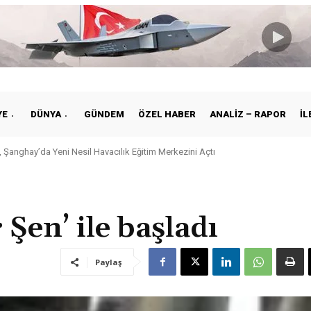
YE
DÜNYA
GÜNDEM
ÖZEL HABER
ANALIZ – RAPOR
İL
 Şanghay’da Yeni Nesil Havacılık Eğitim Merkezini Açtı
kiye ile Vietnam Arasında Hava Ulaştırmasında Yeni Dönem
Şen’ ile başladı
Paylaş