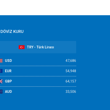
DÖVİZ KURU
TRY - Türk Lirası
USD
47,686
EUR
54,948
GBP
64,157
AUD
33,506