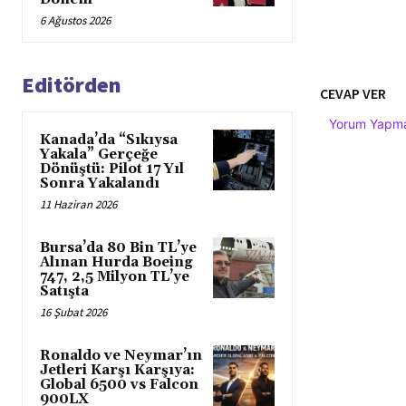
6 Ağustos 2026
Editörden
CEVAP VER
Yorum Yapmak
Kanada’da “Sıkıysa
Yakala” Gerçeğe
Dönüştü: Pilot 17 Yıl
Sonra Yakalandı
11 Haziran 2026
Bursa’da 80 Bin TL’ye
Alınan Hurda Boeing
747, 2,5 Milyon TL’ye
Satışta
16 Şubat 2026
Ronaldo ve Neymar’ın
Jetleri Karşı Karşıya:
Global 6500 vs Falcon
900LX