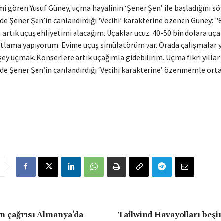
mi gören Yusuf Güney, uçma hayalinin ‘Şener Şen’ ile başladığını sö
de Şener Şen’in canlandırdığı ‘Vecihi’ karakterine özenen Güney: "8
artık uçuş ehliyetimi alacağım. Uçaklar ucuz. 40-50 bin dolara uçak
atlama yapıyorum. Evime uçuş simülatörüm var. Orada çalışmalar 
şey uçmak. Konserlere artık uçağımla gidebilirim. Uçma fikri yıllar
de Şener Şen’in canlandırdığı ‘Vecihi karakterine’ özenmemle orta
in çağrısı Almanya’da
Tailwind Havayolları beşi