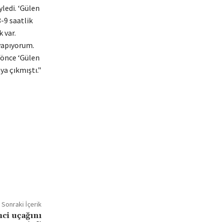
yledi. ‘Gülen
-9 saatlik
 var.
yapıyorum.
 önce ‘Gülen
ya çıkmıştı."
Sonraki İçerik
nci uçağını