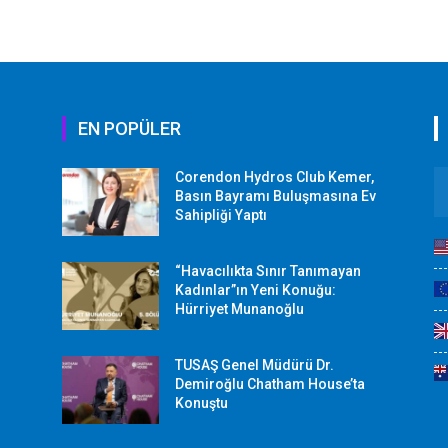
EN POPÜLER
Corendon Hydros Club Kemer,
r
Basın Bayramı Buluşmasına Ev
Sahipliği Yaptı
“Havacılıkta Sınır Tanımayan
Kadınlar”ın Yeni Konuğu:
Hürriyet Munanoğlu
TUSAŞ Genel Müdürü Dr.
Demiroğlu Chatham House’ta
Konuştu