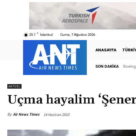
C
25.1
İstanbul
Cuma, 7 Ağustos 2026
ANASAYFA
TÜRKI
SON DAKIKA
Boeing,
Tür
AKTÜEL
Uçma hayalim ‘Şener 
By
Air News Times
14 Haziran 2010