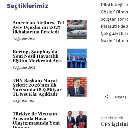
Seçtiklerimiz
Pilotluk eğiti
Gözler’ filmin
uçuştan sonra 
American Airlines, Tel
Paraşütle de 
Aviv Uçuşlarını 2027
İlkbaharına Erteledi
Çok güzel bir 
3 Ağustos 2026
Gözler’ filmin
Boeing, Şanghay’da
Yeni Nesil Havacılık
Eğitim Merkezini Açtı
6 Ağustos 2026
THY Başkanı Murat
Şeker: 2026’nın İlk
Yarısında 18,9 Milyar
TL Net Kâr Açıkladı
Paylaş
6 Ağustos 2026
Türkiye ile Vietnam
Önceki İçerik
Arasında Hava
Ulaştırmasında Yeni
UPS işçisin
Dönem