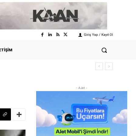
Giriş Yap / Kayıt Ol
ETIŞIM
- AJet -