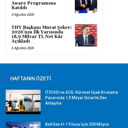
Aware Programına
Katıldı
6 Ağustos 2026
THY Başkanı Murat Şeker:
2026’nın İlk Yarısında
18,9 Milyar TL Net Kâr
Açıkladı
6 Ağustos 2026
HAFTANIN ÖZETİ
ITOCHU ve ACG: Küresel Uçak Kiralama
Pazarında 1,9 Milyar Dolarlık Dev
Anlaşma
Bell’den H-1 Filosu İçin 300 Milyon