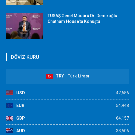
TUSAŞ Genel Müdürü Dr. Demiroğlu
Chatham House’ta Konuştu
DÖVİZ KURU
TRY - Türk Lirası
USD
47,686
EUR
54,948
GBP
64,157
AUD
33,506