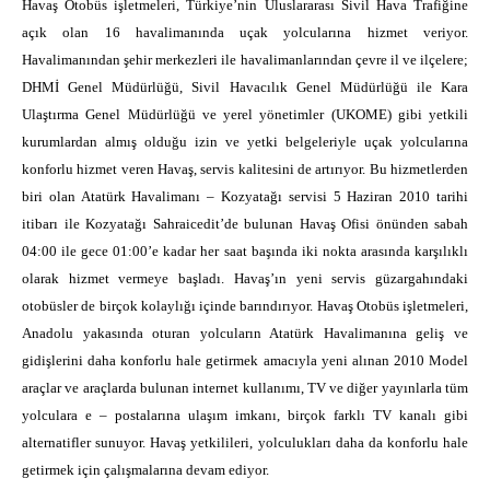
Havaş Otobüs işletmeleri, Türkiye’nin Uluslararası Sivil Hava Trafiğine
açık olan 16 havalimanında uçak yolcularına hizmet veriyor.
Havalimanından şehir merkezleri ile havalimanlarından çevre il ve ilçelere;
DHMİ Genel Müdürlüğü, Sivil Havacılık Genel Müdürlüğü ile Kara
Ulaştırma Genel Müdürlüğü ve yerel yönetimler (UKOME) gibi yetkili
kurumlardan almış olduğu izin ve yetki belgeleriyle uçak yolcularına
konforlu hizmet veren Havaş, servis kalitesini de artırıyor. Bu hizmetlerden
biri olan Atatürk Havalimanı – Kozyatağı servisi 5 Haziran 2010 tarihi
itibarı ile Kozyatağı Sahraicedit’de bulunan Havaş Ofisi önünden sabah
04:00 ile gece 01:00’e kadar her saat başında iki nokta arasında karşılıklı
olarak hizmet vermeye başladı. Havaş’ın yeni servis güzargahındaki
otobüsler de birçok kolaylığı içinde barındırıyor. Havaş Otobüs işletmeleri,
Anadolu yakasında oturan yolcuların Atatürk Havalimanına geliş ve
gidişlerini daha konforlu hale getirmek amacıyla yeni alınan 2010 Model
araçlar ve araçlarda bulunan internet kullanımı, TV ve diğer yayınlarla tüm
yolculara e – postalarına ulaşım imkanı, birçok farklı TV kanalı gibi
alternatifler sunuyor. Havaş yetkilileri, yolculukları daha da konforlu hale
getirmek için çalışmalarına devam ediyor.