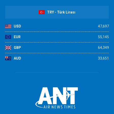
TRY - Türk Lirası
USD
47,697
EUR
55,145
GBP
64,349
AUD
33,651