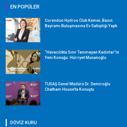
EN POPÜLER
Corendon Hydros Club Kemer, Basın
Bayramı Buluşmasına Ev Sahipliği Yaptı
“Havacılıkta Sınır Tanımayan Kadınlar”ın
Yeni Konuğu: Hürriyet Munanoğlu
TUSAŞ Genel Müdürü Dr. Demiroğlu
Chatham House’ta Konuştu
DÖVİZ KURU