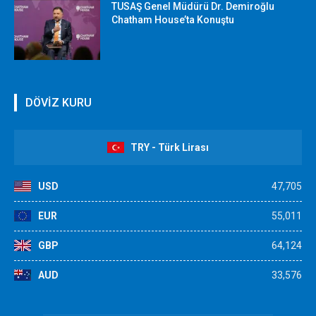
TUSAŞ Genel Müdürü Dr. Demiroğlu
Chatham House’ta Konuştu
DÖVİZ KURU
TRY - Türk Lirası
USD
47,705
EUR
55,011
GBP
64,124
AUD
33,576