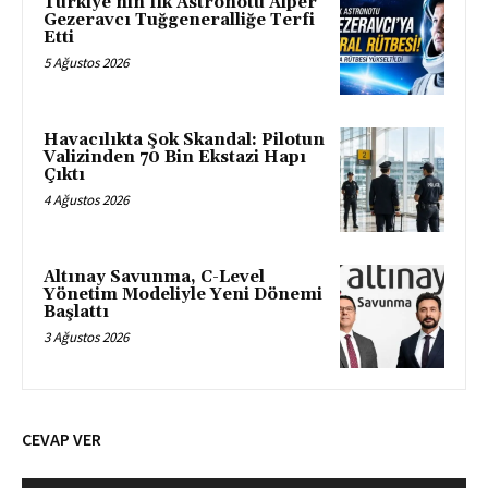
Türkiye’nin İlk Astronotu Alper
Gezeravcı Tuğgeneralliğe Terfi
Etti
5 Ağustos 2026
Havacılıkta Şok Skandal: Pilotun
Valizinden 70 Bin Ekstazi Hapı
Çıktı
4 Ağustos 2026
Altınay Savunma, C-Level
Yönetim Modeliyle Yeni Dönemi
Başlattı
3 Ağustos 2026
CEVAP VER