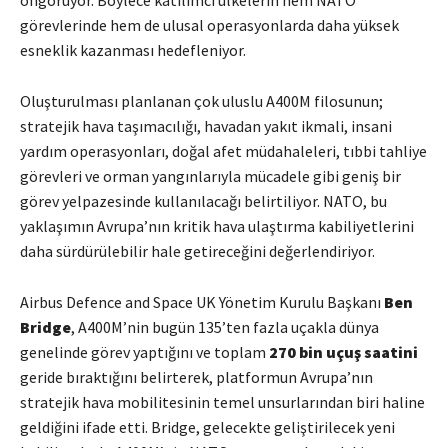
öngörüyor. Böylece katılımcı ülkelerin hem NATO
görevlerinde hem de ulusal operasyonlarda daha yüksek
esneklik kazanması hedefleniyor.
Oluşturulması planlanan çok uluslu A400M filosunun;
stratejik hava taşımacılığı, havadan yakıt ikmali, insani
yardım operasyonları, doğal afet müdahaleleri, tıbbi tahliye
görevleri ve orman yangınlarıyla mücadele gibi geniş bir
görev yelpazesinde kullanılacağı belirtiliyor. NATO, bu
yaklaşımın Avrupa’nın kritik hava ulaştırma kabiliyetlerini
daha sürdürülebilir hale getireceğini değerlendiriyor.
Airbus Defence and Space UK Yönetim Kurulu Başkanı
Ben
Bridge
, A400M’nin bugün 135’ten fazla uçakla dünya
genelinde görev yaptığını ve toplam
270 bin uçuş saatini
geride bıraktığını belirterek, platformun Avrupa’nın
stratejik hava mobilitesinin temel unsurlarından biri haline
geldiğini ifade etti. Bridge, gelecekte geliştirilecek yeni