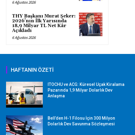
6 Ağustos 2026
THY Başkanı Murat Şeker:
2026’nın İlk Yarısında
18,9 Milyar TL Net Kâr
Açıkladı
6 Ağustos 2026
HAFTANIN ÖZETİ
ITOCHU ve ACG: Küresel Uçak Kiralama
Pazarında 1,9 Milyar Dolarlık Dev
Anlaşma
Bell’den H-1 Filosu İçin 300 Milyon
Dolarlık Dev Savunma Sözleşmesi