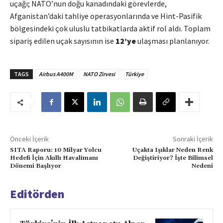
uçağı; NATO’nun doğu kanadındaki görevlerde,
Afganistan’daki tahliye operasyonlarında ve Hint-Pasifik
bölgesindeki çok uluslu tatbikatlarda aktif rol aldı. Toplam
sipariş edilen uçak sayısının ise
12’ye
ulaşması planlanıyor.
TAGS
Airbus A400M
NATO Zirvesi
Türkiye
Önceki İçerik
Sonraki İçerik
SITA Raporu: 10 Milyar Yolcu
Uçakta Işıklar Neden Renk
Hedefi İçin Akıllı Havalimanı
Değiştiriyor? İşte Bilimsel
Dönemi Başlıyor
Nedeni
Editörden