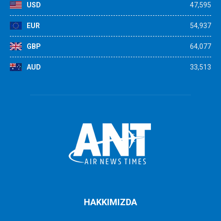
USD
47,595
EUR
54,937
GBP
64,077
AUD
33,513
HAKKIMIZDA