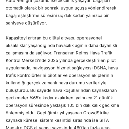
Auto Reflight çözümü ise aksaklık yaşayan bagajları
otomatik olarak bir sonraki uygun uçuşa yönlendirerek
bagaj eşleştirme süresini üç dakikadan yalnızca bir
saniyeye düşürüyor.
Kapasiteyi artıran bu dijital altyapı, operasyonel
aksaklıklar yaşandığında havacılık ağının daha dayanıklı
çalışmasını da sağlıyor. Fransa’nın Reims Hava Trafik
Kontrol Merkezi’nde 2025 yılında gerçekleştirilen pilot
uygulamada, navigasyon hizmet sağlayıcısı DSNA, hava
trafik kontrolörlerini pilotlar ve operasyon ekiplerinin
kullandığı gerçek zamanlı hava durumu verileriyle
buluşturdu. Bu sayede hava koşullarından kaynaklanan
gecikmeler %65’e kadar azalırken, yalnızca 21 günlük
operasyon süresinde yaklaşık 105 bin dakikalık gecikme
önlenmiş oldu. Geçtiğimiz yıl yaşanan CrowdStrike
kaynaklı küresel sistem kesintisi sırasında ise SITA
Maestro DCS altyapısı sayesinde 460’tan fazla uçuş