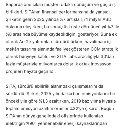
Raporda öne çıkan müşteri odaklı dönüşüm ve güçlü iş
birlikleri, SITA’nın finansal performansına da yansıdı.
Şirketin geliri 2025 yılında %7 artışla 1,71 milyar ABD
dolarına ulaşırken, bu sonuç üst üste dördüncü yıl %7 ila
%8 arasında büyüme kaydedildiğini gösteriyor. Buna ek
olarak Ar-Ge yatırımları sürdürülürken, havalimanı iç
mekân tasarımı alanında faaliyet gösteren CCM stratejik
olarak bünyeye katıldı ve SITA Labs aracılığıyla 30’dan
fazla müşteriyle milyonlarca dolarlık ortak inovasyon
projeleri hayata geçirildi.
SITA, sürdürülebilirlik alanındaki çalışmalarını da
sürdürdü. Şirket, 2025 yılında karbon emisyonlarını bir
önceki yıla göre %1,3 azaltırken, 2019 baz yılına kıyasla
toplam emisyon azaltım oranını %32’ye çıkardı. Bugün
SITA’nın dünya genelindeki ofislerinde kullanılan
elektriğin %90’ı yenilenebilir enerji kaynaklarından