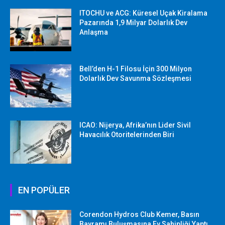
ITOCHU ve ACG: Küresel Uçak Kiralama
Pazarında 1,9 Milyar Dolarlık Dev
Anlaşma
Bell’den H-1 Filosu İçin 300 Milyon
Dolarlık Dev Savunma Sözleşmesi
ICAO: Nijerya, Afrika’nın Lider Sivil
Havacılık Otoritelerinden Biri
EN POPÜLER
Corendon Hydros Club Kemer, Basın
Bayramı Buluşmasına Ev Sahipliği Yaptı