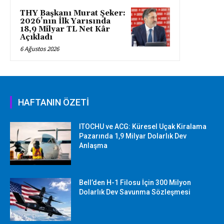
THY Başkanı Murat Şeker:
2026’nın İlk Yarısında
18,9 Milyar TL Net Kâr
Açıkladı
6 Ağustos 2026
HAFTANIN ÖZETİ
ITOCHU ve ACG: Küresel Uçak Kiralama
Pazarında 1,9 Milyar Dolarlık Dev
Anlaşma
Bell’den H-1 Filosu İçin 300 Milyon
Dolarlık Dev Savunma Sözleşmesi