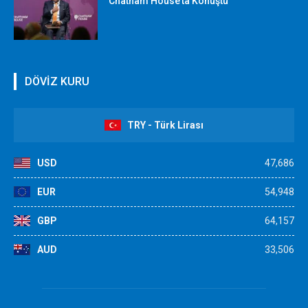
Chatham House’ta Konuştu
DÖVİZ KURU
TRY - Türk Lirası
USD
47,686
EUR
54,948
GBP
64,157
AUD
33,506