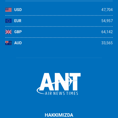
USD
47,704
EUR
54,957
GBP
64,142
AUD
33,565
HAKKIMIZDA