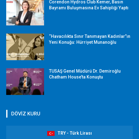
Corendon Hydros Club Kemer, Basın
Bayramı Buluşmasına Ev Sahipliği Yaptı
“Havacılıkta Sınır Tanımayan Kadınlar”ın
Yeni Konuğu: Hürriyet Munanoğlu
TUSAŞ Genel Müdürü Dr. Demiroğlu
Chatham House’ta Konuştu
DÖVİZ KURU
TRY - Türk Lirası