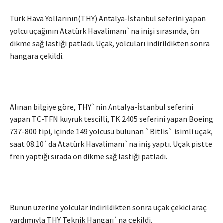
Türk Hava Yollarının(THY) Antalya-İstanbul seferini yapan
yolcu uçağının Atatürk Havalimanı`na inişi sırasında, ön
dikme sağ lastiği patladı. Uçak, yolcuları indirildikten sonra
hangara çekildi.
Alınan bilgiye göre, THY`nin Antalya-İstanbul seferini
yapan TC-TFN kuyruk tescilli, TK 2405 seferini yapan Boeing
737-800 tipi, içinde 149 yolcusu bulunan `Bitlis` isimli uçak,
saat 08.10`da Atatürk Havalimanı`na iniş yaptı. Uçak pistte
fren yaptığı sırada ön dikme sağ lastiği patladı.
Bunun üzerine yolcular indirildikten sonra uçak çekici araç
yardımıyla THY Teknik Hangarı`na çekildi.