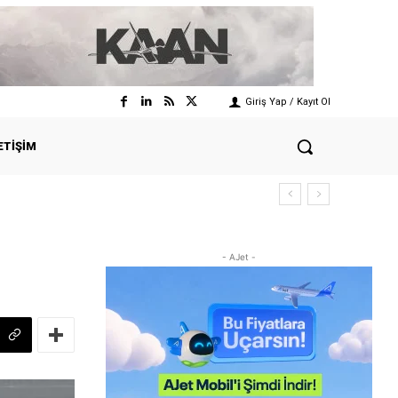
Giriş Yap / Kayıt Ol
ETIŞIM
- AJet -