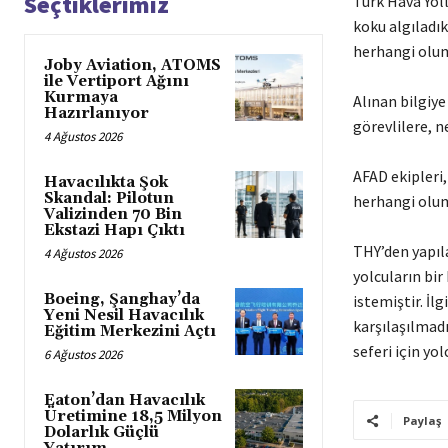
Seçtiklerimiz
Türk Hava Yoll
koku algıladık
herhangi olu
Joby Aviation, ATOMS
ile Vertiport Ağını
Kurmaya
Alınan bilgiye
Hazırlanıyor
görevlilere, n
4 Ağustos 2026
AFAD ekipleri,
Havacılıkta Şok
Skandal: Pilotun
herhangi olu
Valizinden 70 Bin
Ekstazi Hapı Çıktı
THY’den yapıl
4 Ağustos 2026
yolcuların bi
Boeing, Şanghay’da
istemiştir. İl
Yeni Nesil Havacılık
karşılaşılmad
Eğitim Merkezini Açtı
seferi için yol
6 Ağustos 2026
Eaton’dan Havacılık
Üretimine 18,5 Milyon
Paylaş
Dolarlık Güçlü