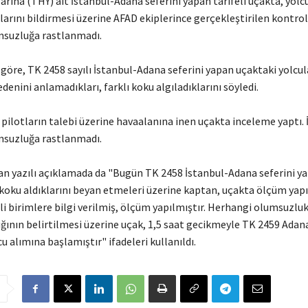
arına (THY) ait İstanbul-Adana seferini yapan tarifeli uçakta, yolcu
larını bildirmesi üzerine AFAD ekiplerince gerçekleştirilen kontrol
msuzluğa rastlanmadı.
 göre, TK 2458 sayılı İstanbul-Adana seferini yapan uçaktaki yolcul
edenini anlamadıkları, farklı koku algıladıklarını söyledi.
 pilotların talebi üzerine havaalanına inen uçakta inceleme yaptı
msuzluğa rastlanmadı.
an yazılı açıklamada da "Bugün TK 2458 İstanbul-Adana seferini y
r koku aldıklarını beyan etmeleri üzerine kaptan, uçakta ölçüm yap
gili birimlere bilgi verilmiş, ölçüm yapılmıştır. Herhangi olumsuzlu
ığının belirtilmesi üzerine uçak, 1,5 saat gecikmeyle TK 2459 Adan
cu alımına başlamıştır" ifadeleri kullanıldı.