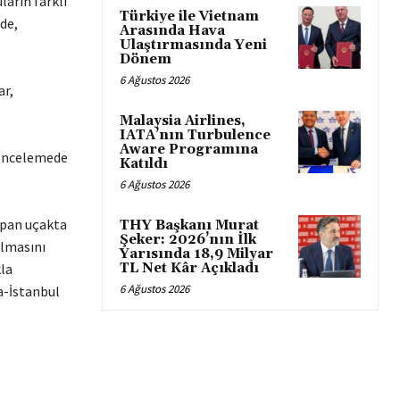
ların farklı
Türkiye ile Vietnam
de,
Arasında Hava
Ulaştırmasında Yeni
Dönem
6 Ağustos 2026
ar,
Malaysia Airlines,
IATA’nın Turbulence
Aware Programına
. İncelemede
Katıldı
6 Ağustos 2026
apan uçakta
THY Başkanı Murat
Şeker: 2026’nın İlk
ılmasını
Yarısında 18,9 Milyar
TL Net Kâr Açıkladı
kla
6 Ağustos 2026
a-İstanbul