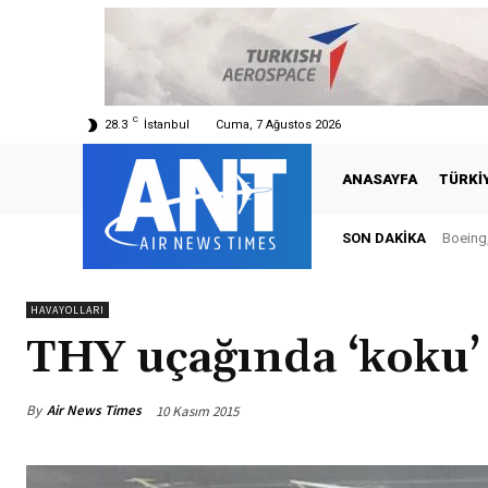
C
28.3
İstanbul
Cuma, 7 Ağustos 2026
ANASAYFA
TÜRKI
SON DAKIKA
Boeing,
HAVAYOLLARI
THY uçağında ‘koku’
By
Air News Times
10 Kasım 2015