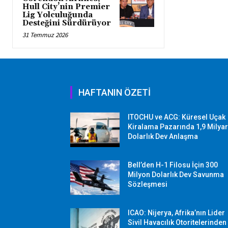
Hull City’nin Premier
Lig Yolculuğunda
Desteğini Sürdürüyor
31 Temmuz 2026
HAFTANIN ÖZETİ
ITOCHU ve ACG: Küresel Uçak
Kiralama Pazarında 1,9 Milya
Dolarlık Dev Anlaşma
Bell’den H-1 Filosu İçin 300
Milyon Dolarlık Dev Savunma
Sözleşmesi
ICAO: Nijerya, Afrika’nın Lider
Sivil Havacılık Otoritelerinden