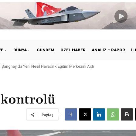
YE
DÜNYA
GÜNDEM
ÖZEL HABER
ANALIZ – RAPOR
İL
 Şanghay’da Yeni Nesil Havacılık Eğitim Merkezini Açtı
 kontrolü
Paylaş