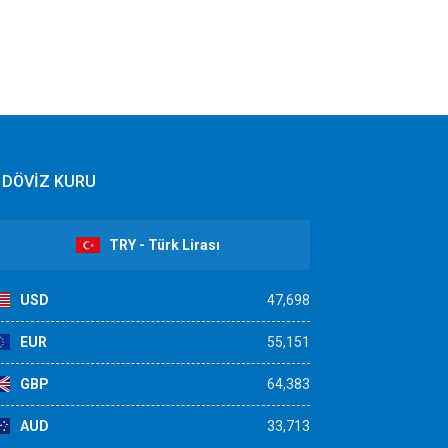
DÖVİZ KURU
TRY - Türk Lirası
USD
47,698
EUR
55,151
GBP
64,383
AUD
33,713