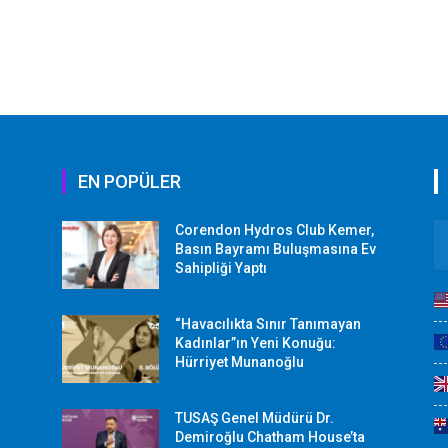
EN POPÜLER
Corendon Hydros Club Kemer,
r
Basın Bayramı Buluşmasına Ev
Sahipliği Yaptı
“Havacılıkta Sınır Tanımayan
Kadınlar”ın Yeni Konuğu:
Hürriyet Munanoğlu
TUSAŞ Genel Müdürü Dr.
Demiroğlu Chatham House’ta