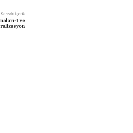
Sonraki İçerik
maları-1 ve
eralizasyon