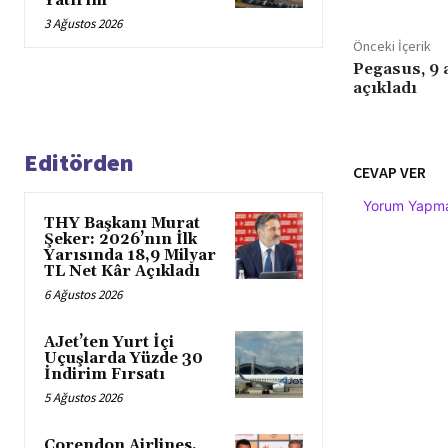
Yatırım
3 Ağustos 2026
Önceki İçerik
Pegasus, 9 a
açıkladı
Editörden
CEVAP VER
Yorum Yapmak
THY Başkanı Murat
Şeker: 2026’nın İlk
Yarısında 18,9 Milyar
TL Net Kâr Açıkladı
6 Ağustos 2026
AJet’ten Yurt İçi
Uçuşlarda Yüzde 30
İndirim Fırsatı
5 Ağustos 2026
Corendon Airlines,