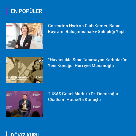
EN POPÜLER
Corendon Hydros Club Kemer, Basın
Bayramı Buluşmasına Ev Sahipliği Yaptı
“Havacılıkta Sınır Tanımayan Kadınlar”ın
Yeni Konuğu: Hürriyet Munanoğlu
TUSAŞ Genel Müdürü Dr. Demiroğlu
Chatham House’ta Konuştu
DÖVİZ KURU