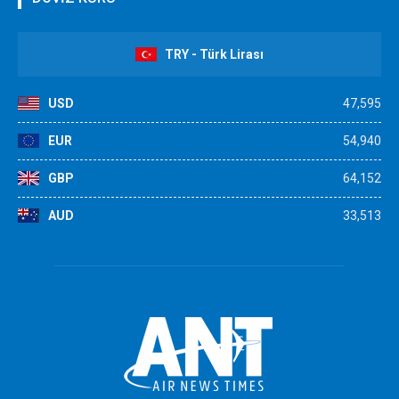
TRY - Türk Lirası
USD
47,595
EUR
54,940
GBP
64,152
AUD
33,513