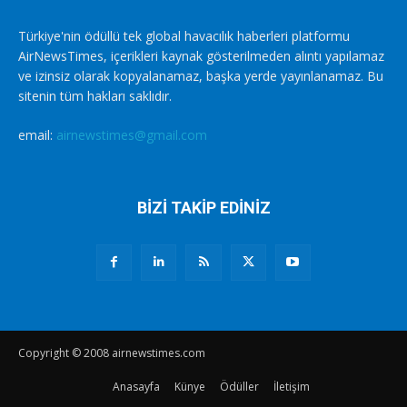
Türkiye'nin ödüllü tek global havacılık haberleri platformu
AirNewsTimes, içerikleri kaynak gösterilmeden alıntı yapılamaz
ve izinsiz olarak kopyalanamaz, başka yerde yayınlanamaz. Bu
sitenin tüm hakları saklıdır.
email:
airnewstimes@gmail.com
BİZİ TAKİP EDİNİZ
Copyright © 2008 airnewstimes.com
Anasayfa
Künye
Ödüller
İletişim