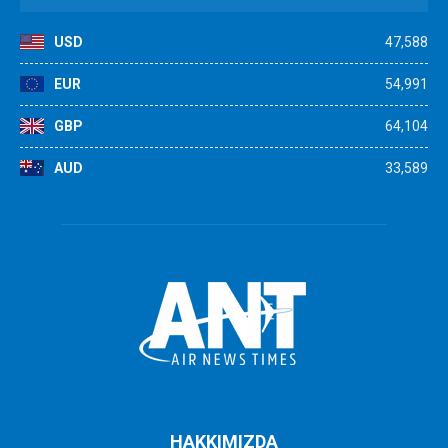
USD
47,588
EUR
54,991
GBP
64,104
AUD
33,589
HAKKIMIZDA