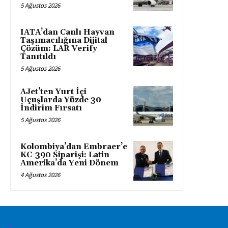
5 Ağustos 2026
IATA’dan Canlı Hayvan
Taşımacılığına Dijital
Çözüm: LAR Verify
Tanıtıldı
5 Ağustos 2026
AJet’ten Yurt İçi
Uçuşlarda Yüzde 30
İndirim Fırsatı
5 Ağustos 2026
Kolombiya’dan Embraer’e
KC-390 Siparişi: Latin
Amerika’da Yeni Dönem
4 Ağustos 2026