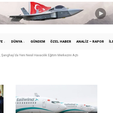
YE
DÜNYA
GÜNDEM
ÖZEL HABER
ANALIZ – RAPOR
İL
 Şanghay’da Yeni Nesil Havacılık Eğitim Merkezini Açtı