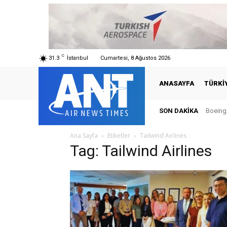
C
31.3
İstanbul
Cumartesi, 8 Ağustos 2026
ANASAYFA
TÜRKI
SON DAKIKA
Boeing,
Ana Sayfa
Etiketler
Tailwind Airlines
Tag: Tailwind Airlines