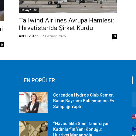
Havayolları
Tailwind Airlines Avrupa Hamlesi:
Hırvatistan’da Şirket Kurdu
ni
ANT Editor
-
2 Haziran 2026
0
0
EN POPÜLER
Corendon Hydros Club Kemer,
r
Basın Bayramı Buluşmasına Ev
Sahipliği Yaptı
“Havacılıkta Sınır Tanımayan
Kadınlar”ın Yeni Konuğu:
Hürriyet Munanoğlu