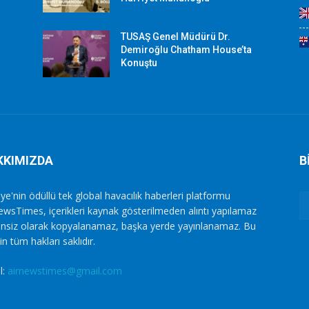
TUSAŞ Genel Müdürü Dr.
Demiroğlu Chatham House’ta
Konuştu
KKIMIZDA
B
ye'nin ödüllü tek global havacılık haberleri platformu
ewsTimes, içerikleri kaynak gösterilmeden alıntı yapılamaz
zinsiz olarak kopyalanamaz, başka yerde yayınlanamaz. Bu
in tüm hakları saklıdır.
l:
airnewstimes@gmail.com