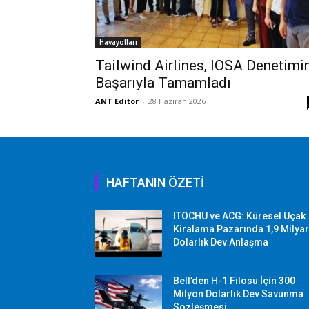
Havayolları
Tailwind Airlines, IOSA Denetimi
Başarıyla Tamamladı
ANT Editor
-
28 Haziran 2026
HAFTANIN ÖZETİ
ITOCHU ve ACG: Küresel Uçak
Kiralama Pazarında 1,9 Milya
Dolarlık Dev Anlaşma
Bell’den H-1 Filosu İçin 300
Milyon Dolarlık Dev Savunma
Sözleşmesi