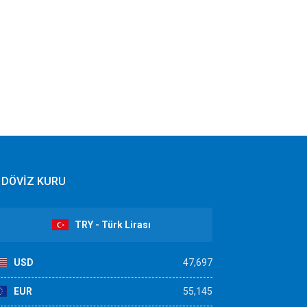
DÖVİZ KURU
TRY - Türk Lirası
USD
47,697
EUR
55,145