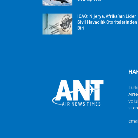
ICAO: Nijerya, Afrika’nın Lider
Sivil Havacılık Otoritelerinden
Biri
HA
Türki
AirN
ve i
siten
emai