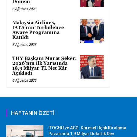
Dönem
6 Ağustos 2026
Malaysia Airlines,
IATA’nın Turbulence
Aware Programına
Katıldı
6 Ağustos 2026
THY Başkanı Murat Şeker:
2026’nın İlk Yarısında
18,9 Milyar TL Net Kâr
Açıkladı
6 Ağustos 2026
HAFTANIN ÖZETİ
ITOCHU ve ACG: Küresel Uçak Kiralama
Pazarında 1,9 Milyar Dolarlık Dev