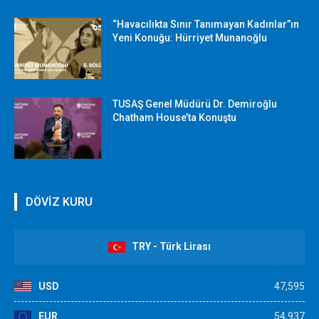
“Havacılıkta Sınır Tanımayan Kadınlar”ın
Yeni Konuğu: Hürriyet Munanoğlu
TUSAŞ Genel Müdürü Dr. Demiroğlu
Chatham House’ta Konuştu
DÖVİZ KURU
TRY - Türk Lirası
USD
47,595
EUR
54,937