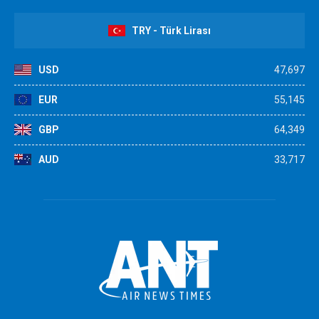
TRY - Türk Lirası
USD
47,697
EUR
55,145
GBP
64,349
AUD
33,717