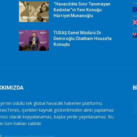
“Havacılıkta Sınır Tanımayan
Kadınlar”ın Yeni Konuğu:
Hürriyet Munanoğlu
TUSAŞ Genel Müdürü Dr.
Demiroğlu Chatham House’ta
Konuştu
KKIMIZDA
B
ye'nin ödüllü tek global havacılık haberleri platformu
ewsTimes, içerikleri kaynak gösterilmeden alıntı yapılamaz
zinsiz olarak kopyalanamaz, başka yerde yayınlanamaz. Bu
in tüm hakları saklıdır.
l:
airnewstimes@gmail.com