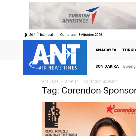
C
26.1
İstanbul
Cumartesi, 8 Ağustos 2026
ANASAYFA
TÜRKI
SON DAKIKA
Boeing,
Ana Sayfa
Etiketler
Corendon Sponsor
Tag: Corendon Sponso