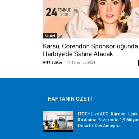
Aktüel
Karsu, Corendon Sponsorluğunda
Harbiye’de Sahne Alacak
ANT Editor
-
10 Temmuz 2024
HAFTANIN ÖZETİ
ITOCHU ve ACG: Küresel Uçak
Kiralama Pazarında 1,9 Milya
Dolarlık Dev Anlaşma