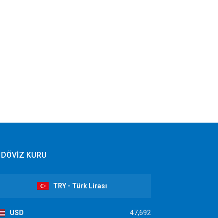
DÖVİZ KURU
TRY - Türk Lirası
USD
47,692