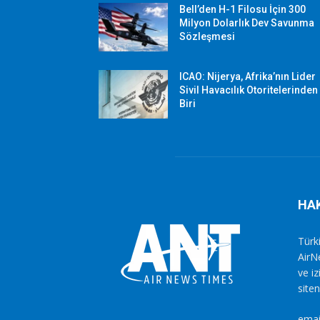
Bell’den H-1 Filosu İçin 300
Milyon Dolarlık Dev Savunma
Sözleşmesi
ICAO: Nijerya, Afrika’nın Lider
Sivil Havacılık Otoritelerinden
Biri
HA
Türki
AirN
ve i
siten
emai