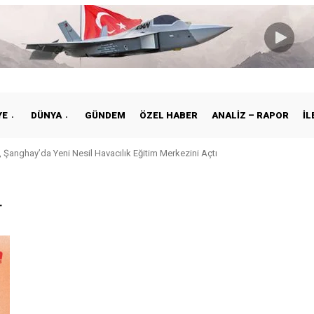
YE
DÜNYA
GÜNDEM
ÖZEL HABER
ANALIZ – RAPOR
İL
 Şanghay’da Yeni Nesil Havacılık Eğitim Merkezini Açtı
r