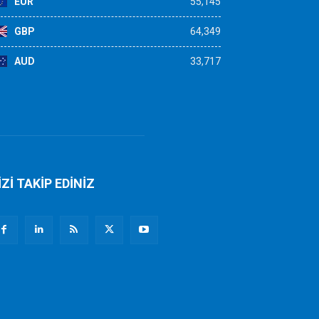
EUR
55,145
GBP
64,349
AUD
33,717
İZİ TAKİP EDİNİZ