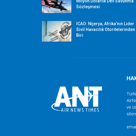
Milyon Dolarlık Dev Savunma
Sözleşmesi
ICAO: Nijerya, Afrika’nın Lider
Sivil Havacılık Otoritelerinden
Biri
HA
Türki
AirN
ve i
siten
emai