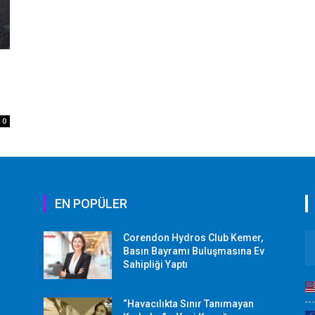
i
0
EN POPÜLER
Corendon Hydros Club Kemer,
r
Basın Bayramı Buluşmasına Ev
Sahipliği Yaptı
“Havacılıkta Sınır Tanımayan