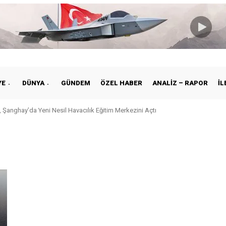
YE
DÜNYA
GÜNDEM
ÖZEL HABER
ANALIZ – RAPOR
İL
 Şanghay’da Yeni Nesil Havacılık Eğitim Merkezini Açtı