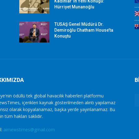
Kadınlar”ın Yeni Konuğu:
Hürriyet Munanoğlu
TUSAŞ Genel Müdürü Dr.
Demiroğlu Chatham House’ta
Konuştu
KKIMIZDA
B
ye'nin ödüllü tek global havacılık haberleri platformu
ewsTimes, içerikleri kaynak gösterilmeden alıntı yapılamaz
zinsiz olarak kopyalanamaz, başka yerde yayınlanamaz. Bu
in tüm hakları saklıdır.
l:
airnewstimes@gmail.com