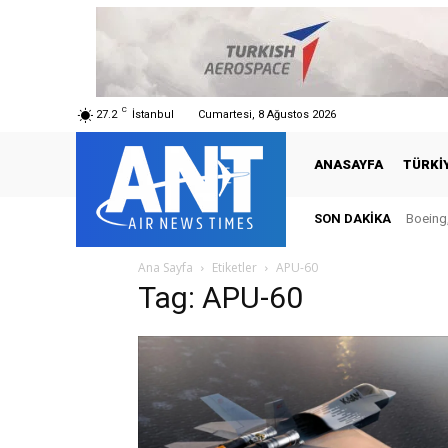
C
27.2
İstanbul
Cumartesi, 8 Ağustos 2026
ANASAYFA
TÜRKI
SON DAKIKA
Boeing,
Ana Sayfa
Etiketler
APU-60
Tag: APU-60