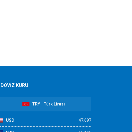
DÖVİZ KURU
TRY - Türk Lirası
USD
47,697