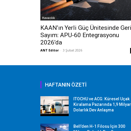
Havacılık
KAAN’ın Yerli Güç Ünitesinde Ger
Sayım: APU-60 Entegrasyonu
2026’da
ANT Editor
-
3 Şubat 2026
HAFTANIN ÖZETİ
ITOCHU ve ACG: Küresel Uçak
Kiralama Pazarında 1,9 Milya
Dolarlık Dev Anlaşma
Bell’den H-1 Filosu İçin 300