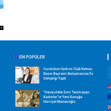
0
EN POPÜLER
Corendon Hydros Club Kemer,
r
Basın Bayramı Buluşmasına Ev
Sahipliği Yaptı
“Havacılıkta Sınır Tanımayan
Kadınlar”ın Yeni Konuğu:
Hürriyet Munanoğlu