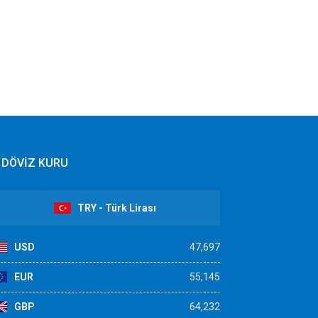
DÖVİZ KURU
TRY - Türk Lirası
USD
47,697
EUR
55,145
GBP
64,232