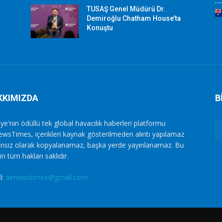
TUSAŞ Genel Müdürü Dr.
Demiroğlu Chatham House’ta
Konuştu
KKIMIZDA
B
ye'nin ödüllü tek global havacılık haberleri platformu
ewsTimes, içerikleri kaynak gösterilmeden alıntı yapılamaz
zinsiz olarak kopyalanamaz, başka yerde yayınlanamaz. Bu
in tüm hakları saklıdır.
l:
airnewstimes@gmail.com