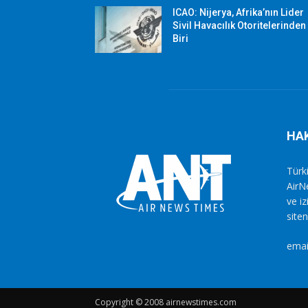
ICAO: Nijerya, Afrika’nın Lider
Sivil Havacılık Otoritelerinden
Biri
HA
Türki
AirN
ve i
siten
emai
Copyright © 2008 airnewstimes.com