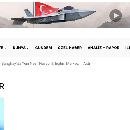
YE
DÜNYA
GÜNDEM
ÖZEL HABER
ANALIZ – RAPOR
İL
 Şanghay’da Yeni Nesil Havacılık Eğitim Merkezini Açtı
R