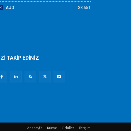
AUD
33,651
İZİ TAKİP EDİNİZ
Anasayfa
Künye
Ödüller
İletişim