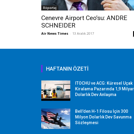
Röportaj
Cenevre Airport Ceo’su: ANDRE
SCHNEIDER
Air News Times
-
13 Aralık 2017
HAFTANIN ÖZETİ
ITOCHU ve ACG: Küresel Uçak
Kiralama Pazarında 1,9 Milya
Dolarlık Dev Anlaşma
Bell’den H-1 Filosu İçin 300
Milyon Dolarlık Dev Savunma
Sözleşmesi