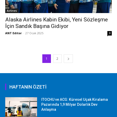
Airlines
Alaska Airlines Kabin Ekibi, Yeni Sözleşme
İçin Sandık Başına Gidiyor
ANT Editor
-
27 Ocak 2025
0
1
2
HAFTANIN ÖZETİ
ITOCHU ve ACG: Küresel Uçak Kiralama
Pazarında 1,9 Milyar Dolarlık Dev
Anlaşma