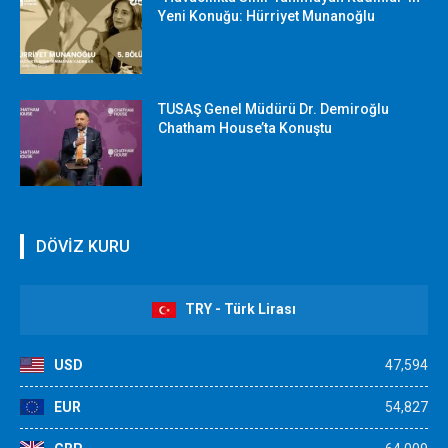
Yeni Konuğu: Hürriyet Munanoğlu
TUSAŞ Genel Müdürü Dr. Demiroğlu
Chatham House’ta Konuştu
DÖVİZ KURU
TRY - Türk Lirası
USD
47,594
EUR
54,827