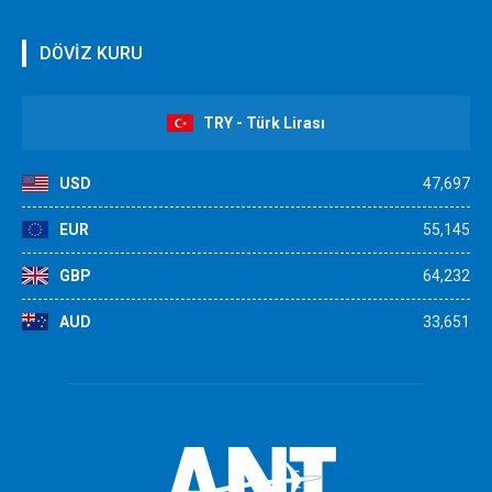
DÖVİZ KURU
TRY - Türk Lirası
USD
47,697
EUR
55,145
GBP
64,232
AUD
33,651