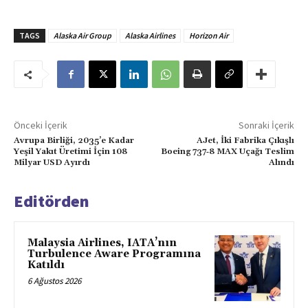
TAGS
Alaska Air Group
Alaska Airlines
Horizon Air
Önceki İçerik
Sonraki İçerik
Avrupa Birliği, 2035’e Kadar
AJet, İki Fabrika Çıkışlı
Yeşil Yakıt Üretimi İçin 108
Boeing 737‑8 MAX Uçağı Teslim
Milyar USD Ayırdı
Alındı
Editörden
Malaysia Airlines, IATA’nın
Turbulence Aware Programına
Katıldı
6 Ağustos 2026