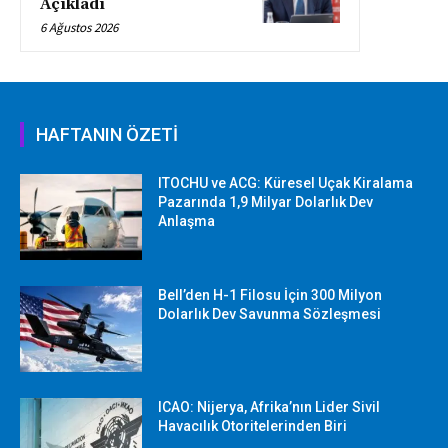
Açıkladı
6 Ağustos 2026
HAFTANIN ÖZETİ
ITOCHU ve ACG: Küresel Uçak Kiralama
Pazarında 1,9 Milyar Dolarlık Dev
Anlaşma
Bell’den H-1 Filosu İçin 300 Milyon
Dolarlık Dev Savunma Sözleşmesi
ICAO: Nijerya, Afrika’nın Lider Sivil
Havacılık Otoritelerinden Biri