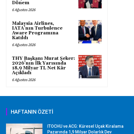
Dönem
6 Ağustos 2026
Malaysia Airlines,
IATA’nın Turbulence
Aware Programına
Katıldı
6 Ağustos 2026
THY Başkanı Murat Şeker:
2026’nın İlk Yarısında
18,9 Milyar TL Net Kâr
Açıkladı
6 Ağustos 2026
HAFTANIN ÖZETİ
ITOCHU ve ACG: Küresel Uçak Kiralama
Pazarında 1,9 Milyar Dolarlık Dev