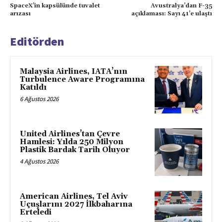
SpaceX’in kapsülünde tuvalet
Avustralya’dan F-35
arızası
açıklaması: Sayı 41’e ulaştı
Editörden
Malaysia Airlines, IATA’nın
Turbulence Aware Programına
Katıldı
6 Ağustos 2026
United Airlines’tan Çevre
Hamlesi: Yılda 250 Milyon
Plastik Bardak Tarih Oluyor
4 Ağustos 2026
American Airlines, Tel Aviv
Uçuşlarını 2027 İlkbaharına
Erteledi