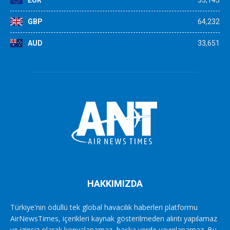
EUR
55,145
GBP
64,232
AUD
33,651
HAKKIMIZDA
Türkiye'nin ödüllü tek global havacılık haberleri platformu
AirNewsTimes, içerikleri kaynak gösterilmeden alıntı yapılamaz
ve izinsiz olarak kopyalanamaz, başka yerde yayınlanamaz. Bu