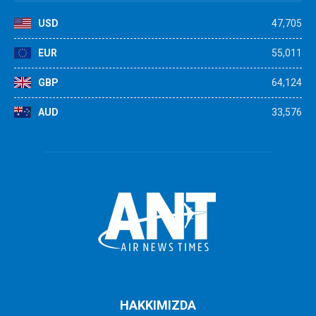
USD
47,705
EUR
55,011
GBP
64,124
AUD
33,576
HAKKIMIZDA