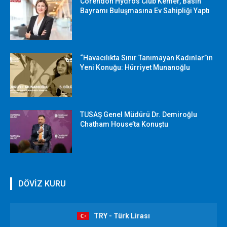
Corendon Hydros Club Kemer, Basın
Bayramı Buluşmasına Ev Sahipliği Yaptı
“Havacılıkta Sınır Tanımayan Kadınlar”ın
Yeni Konuğu: Hürriyet Munanoğlu
TUSAŞ Genel Müdürü Dr. Demiroğlu
Chatham House’ta Konuştu
DÖVİZ KURU
TRY - Türk Lirası