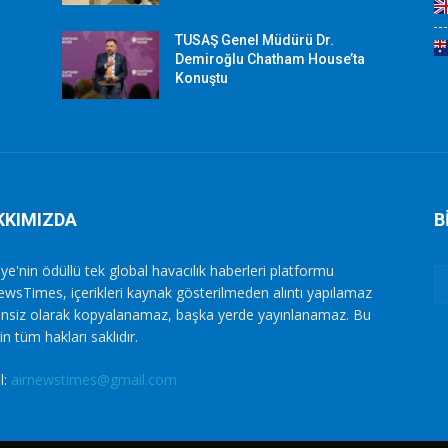
TUSAŞ Genel Müdürü Dr.
Demiroğlu Chatham House’ta
Konuştu
KKIMIZDA
B
ye'nin ödüllü tek global havacılık haberleri platformu
ewsTimes, içerikleri kaynak gösterilmeden alıntı yapılamaz
zinsiz olarak kopyalanamaz, başka yerde yayınlanamaz. Bu
in tüm hakları saklıdır.
l:
airnewstimes@gmail.com