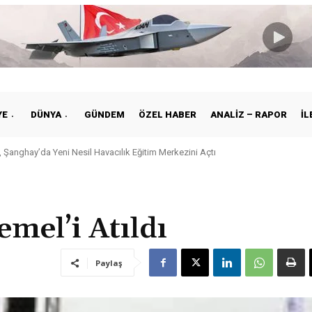
YE
DÜNYA
GÜNDEM
ÖZEL HABER
ANALIZ – RAPOR
İL
anghay’da Yeni Nesil Havacılık Eğitim Merkezini Açtı
e ile Vietnam Arasında Hava Ulaştırmasında Yeni Dönem
mel’i Atıldı
Paylaş