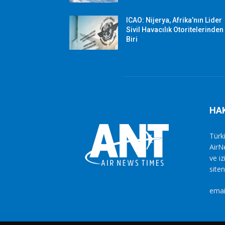
ICAO: Nijerya, Afrika’nın Lider
Sivil Havacılık Otoritelerinden
Biri
HA
Türki
AirN
ve i
siten
emai