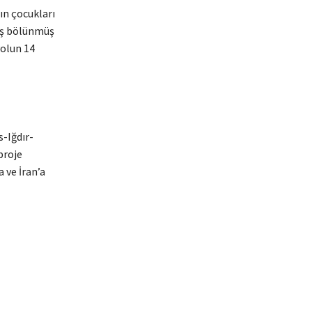
ın çocukları
lmış bölünmüş
yolun 14
-Iğdır-
proje
 ve İran’a