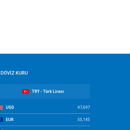
DÖVİZ KURU
TRY - Türk Lirası
USD
47,697
EUR
55,145