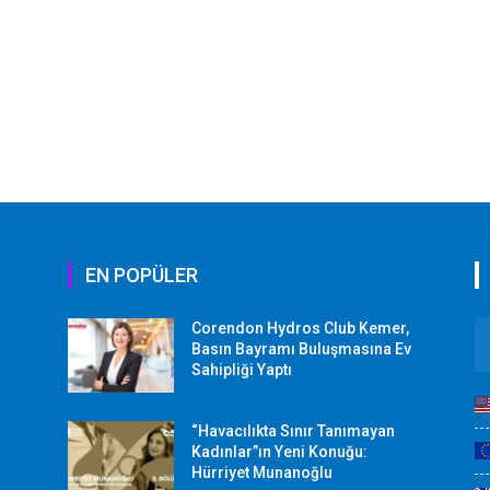
EN POPÜLER
Corendon Hydros Club Kemer,
r
Basın Bayramı Buluşmasına Ev
Sahipliği Yaptı
“Havacılıkta Sınır Tanımayan
Kadınlar”ın Yeni Konuğu:
Hürriyet Munanoğlu