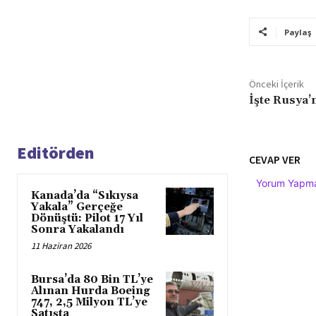
Paylaş
Önceki İçerik
İşte Rusya’n
Editörden
CEVAP VER
Yorum Yapmak
Kanada’da “Sıkıysa
Yakala” Gerçeğe
Dönüştü: Pilot 17 Yıl
Sonra Yakalandı
11 Haziran 2026
Bursa’da 80 Bin TL’ye
Alınan Hurda Boeing
747, 2,5 Milyon TL’ye
Satışta