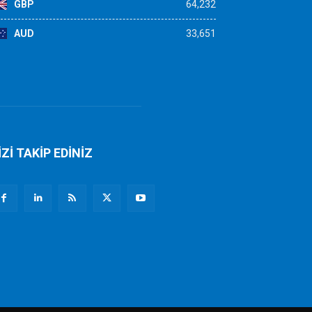
GBP
64,232
AUD
33,651
İZİ TAKİP EDİNİZ