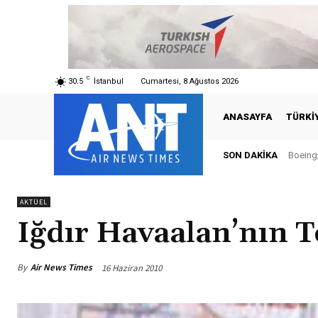
C
30.5
İstanbul
Cumartesi, 8 Ağustos 2026
ANASAYFA
TÜRKI
SON DAKIKA
Boeing, Ş
Türkiy
AKTÜEL
Iğdır Havaalan’nın Te
By
Air News Times
16 Haziran 2010