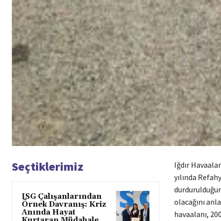
Seçtiklerimiz
Iğdır Havaalan
yılında Refah
durdurulduğun
ISG Çalışanlarından
olacağını anla
Örnek Davranış: Kriz
Anında Hayat
havaalanı, 200
Kurtaran Müdahale