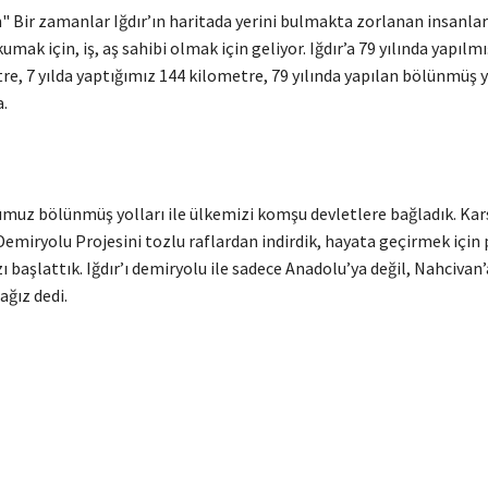
" Bir zamanlar Iğdır’ın haritada yerini bulmakta zorlanan insanlar
okumak için, iş, aş sahibi olmak için geliyor. Iğdır’a 79 yılında yapı
re, 7 yılda yaptığımız 144 kilometre, 79 yılında yapılan bölünmüş 
.
muz bölünmüş yolları ile ülkemizi komşu devletlere bağladık. Kars
Demiryolu Projesini tozlu raflardan indirdik, hayata geçirmek için 
ı başlattık. Iğdır’ı demiryolu ile sadece Anadolu’ya değil, Nahcivan’a
ağız dedi.