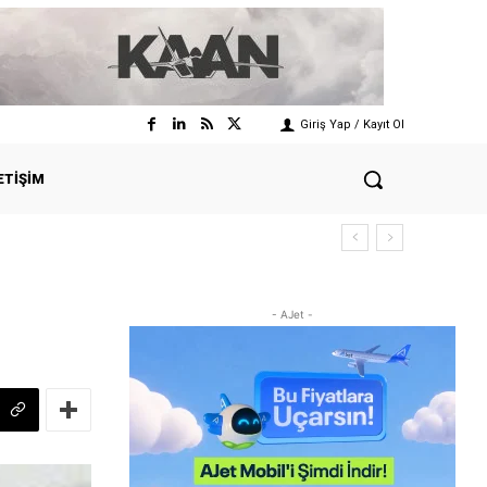
Giriş Yap / Kayıt Ol
ETIŞIM
- AJet -