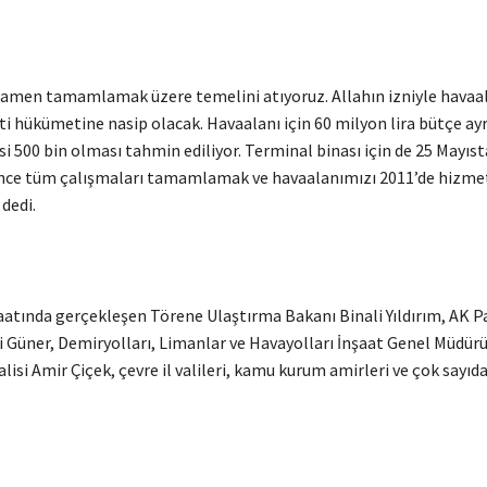
mamen tamamlamak üzere temelini atıyoruz. Allahın izniyle havaa
i hükümetine nasip olacak. Havaalanı için 60 milyon lira bütçe ayrıl
si 500 bin olması tahmin ediliyor. Terminal binası için de 25 Mayıst
önce tüm çalışmaları tamamlamak ve havaalanımızı 2011’de hizme
 dedi.
atında gerçekleşen Törene Ulaştırma Bakanı Binali Yıldırım, AK Pa
Ali Güner, Demiryolları, Limanlar ve Havayolları İnşaat Genel Müdü
Valisi Amir Çiçek, çevre il valileri, kamu kurum amirleri ve çok sayı