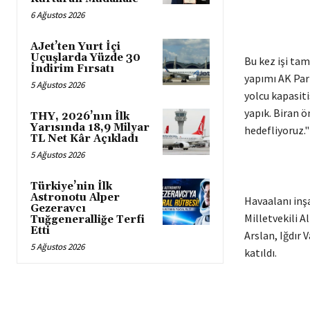
6 Ağustos 2026
AJet’ten Yurt İçi
Uçuşlarda Yüzde 30
Bu kez işi ta
İndirim Fırsatı
yapımı AK Part
5 Ağustos 2026
yolcu kapasiti
yapık. Biran 
THY, 2026’nın İlk
Yarısında 18,9 Milyar
hedefliyoruz."
TL Net Kâr Açıkladı
5 Ağustos 2026
Türkiye’nin İlk
Astronotu Alper
Havaalanı inşa
Gezeravcı
Milletvekili 
Tuğgeneralliğe Terfi
Etti
Arslan, Iğdır 
5 Ağustos 2026
katıldı.