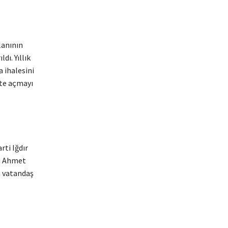
lanının
dı. Yıllık
a ihalesini
te açmayı
rti Iğdır
rü Ahmet
da vatandaş