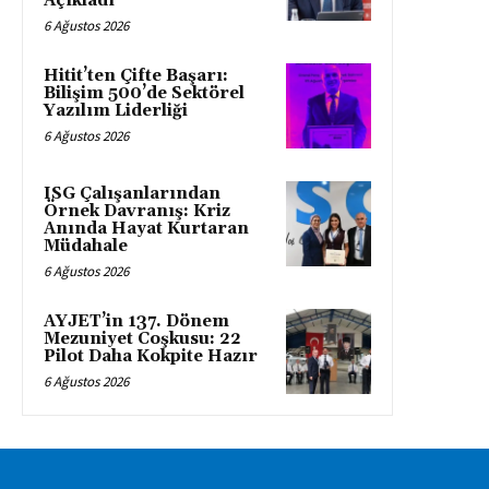
Açıkladı
6 Ağustos 2026
Hitit’ten Çifte Başarı:
Bilişim 500’de Sektörel
Yazılım Liderliği
6 Ağustos 2026
ISG Çalışanlarından
Örnek Davranış: Kriz
Anında Hayat Kurtaran
Müdahale
6 Ağustos 2026
AYJET’in 137. Dönem
Mezuniyet Coşkusu: 22
Pilot Daha Kokpite Hazır
6 Ağustos 2026