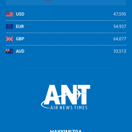
USD
47,595
EUR
54,937
GBP
64,077
AUD
33,513
HAKKIMIZDA