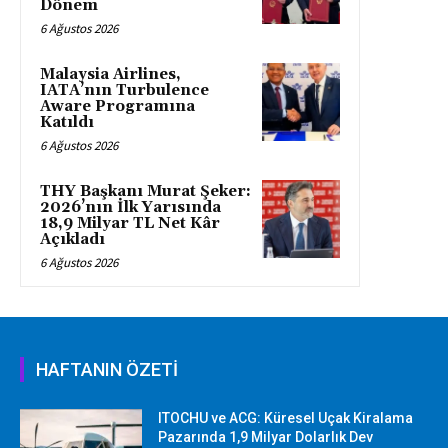
Dönem
6 Ağustos 2026
Malaysia Airlines,
IATA’nın Turbulence
Aware Programına
Katıldı
6 Ağustos 2026
THY Başkanı Murat Şeker:
2026’nın İlk Yarısında
18,9 Milyar TL Net Kâr
Açıkladı
6 Ağustos 2026
HAFTANIN ÖZETİ
ITOCHU ve ACG: Küresel Uçak Kiralama
Pazarında 1,9 Milyar Dolarlık Dev