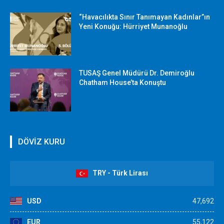
“Havacılıkta Sınır Tanımayan Kadınlar”ın
Yeni Konuğu: Hürriyet Munanoğlu
TUSAŞ Genel Müdürü Dr. Demiroğlu
Chatham House’ta Konuştu
DÖVİZ KURU
TRY - Türk Lirası
USD
47,692
EUR
55,122