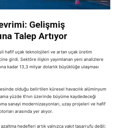
Devrimi: Gelişmiş
na Talep Artıyor
l hafif uçak teknolojileri ve artan uçak üretim
ne girdi. Sektöre ilişkin yayımlanan yeni analizlere
ına kadar 13,3 milyar dolarlık büyüklüğe ulaşması
yesinde olduğu belirtilen küresel havacılık alüminyum
alama yüzde 6’nın üzerinde büyüme kaydedeceği
nma sanayi modernizasyonları, uzay projeleri ve hafif
rları arasında yer alıyor.
zaltma hedefleri artık yalnızca yakıt tasarrufu değil;