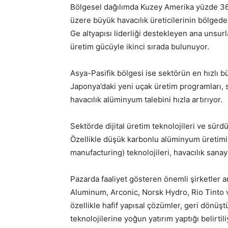
Bölgesel dağılımda Kuzey Amerika yüzde 36’l
üzere büyük havacılık üreticilerinin bölged
Ge altyapısı liderliği destekleyen ana unsurl
üretim gücüyle ikinci sırada bulunuyor.
Asya-Pasifik bölgesi ise sektörün en hızlı b
Japonya’daki yeni uçak üretim programları, s
havacılık alüminyum talebini hızla artırıyor.
Sektörde dijital üretim teknolojileri ve sürd
Özellikle düşük karbonlu alüminyum üretimi,
manufacturing) teknolojileri, havacılık sanayi
Pazarda faaliyet gösteren önemli şirketler 
Aluminum, Arconic, Norsk Hydro, Rio Tinto v
özellikle hafif yapısal çözümler, geri dönü
teknolojilerine yoğun yatırım yaptığı belirtili