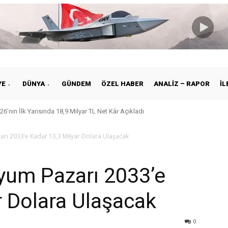
YE
DÜNYA
GÜNDEM
ÖZEL HABER
ANALIZ – RAPOR
İL
26’nın İlk Yarısında 18,9 Milyar TL Net Kâr Açıkladı
arı 2033’e Kadar 13,3 Milyar Dolara Ulaşacak
yum Pazarı 2033’e
r Dolara Ulaşacak
0