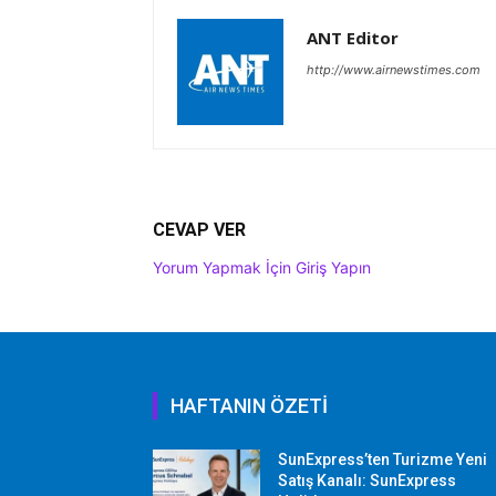
ANT Editor
http://www.airnewstimes.com
CEVAP VER
Yorum Yapmak İçin Giriş Yapın
HAFTANIN ÖZETİ
SunExpress’ten Turizme Yeni
Satış Kanalı: SunExpress