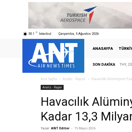
C
30.1
İstanbul
Çarşamba, 5 Ağustos 2026
ANASAYFA
TÜRKI
SON DAKIKA
THY, 20
Ana Sayfa
Analiz - Rapor
Havacılık Alüminyum Paz
Analiz - Rapor
Havacılık Alümin
Kadar 13,3 Milya
Yazar
ANT Editor
-
15 Mayıs 2026