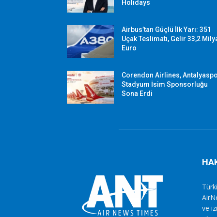
Holidays
Airbus’tan Güçlü İlk Yarı: 351
Uçak Teslimatı, Gelir 33,2 Mily
Euro
Corendon Airlines, Antalyasp
Stadyum İsim Sponsorluğu
Sona Erdi
HA
Türki
AirN
ve i