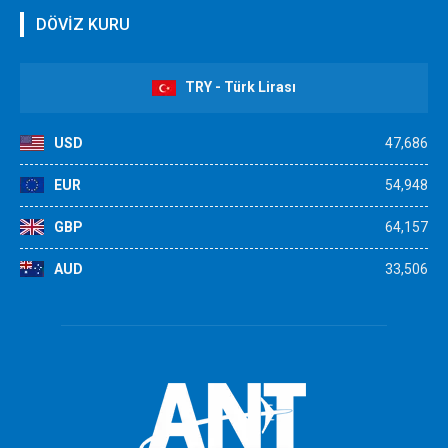
DÖVİZ KURU
TRY - Türk Lirası
USD
47,686
EUR
54,948
GBP
64,157
AUD
33,506